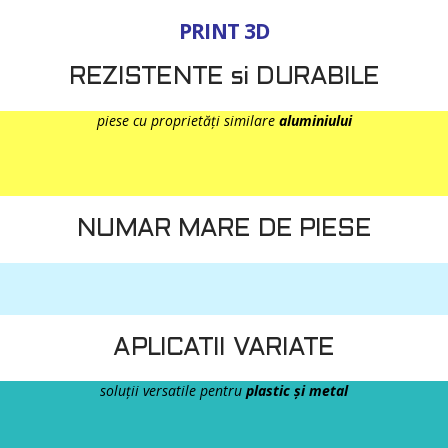
PRINT 3D
REZISTENTE si DURABILE
piese cu proprietăți similare
aluminiului
NUMAR MARE DE PIESE
APLICATII VARIATE
soluții versatile pentru
plastic și metal