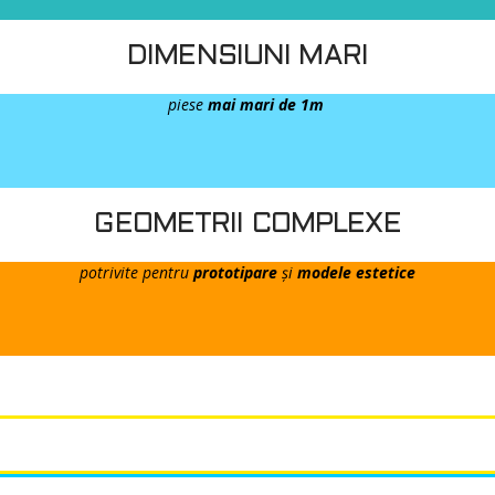
DIMENSIUNI MARI
piese
mai mari de 1m
GEOMETRII COMPLEXE
potrivite pentru
prototipare
și
modele estetice