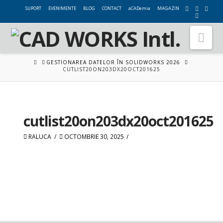
SUPORT
EVENIMENTE
BLOG
CONTACT
aCADemia
MAGAZIN
Nav
HOME
GESTIONAREA DATELOR ÎN SOLIDWORKS 2026
CUTLIST20ON203DX20OCT201625
cutlist20on203dx20oct201625
RALUCA
OCTOMBRIE 30, 2025