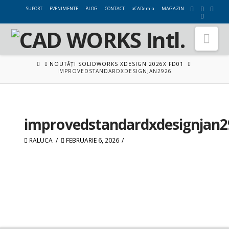
SUPORT
EVENIMENTE
BLOG
CONTACT
aCADemia
MAGAZIN
Nav
HOME
NOUTĂȚI SOLIDWORKS XDESIGN 2026X FD01
IMPROVEDSTANDARDXDESIGNJAN2926
improvedstandardxdesignjan2
RALUCA
FEBRUARIE 6, 2026