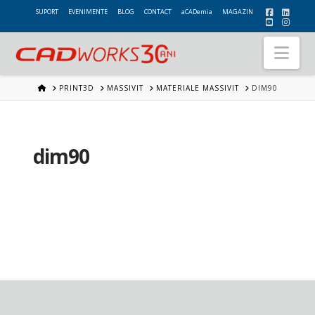
SUPORT
EVENIMENTE
BLOG
CONTACT
aCADemia
MAGAZIN
Nav
HOME
PRINT3D
MASSIVIT
MATERIALE MASSIVIT
DIM90
dim90