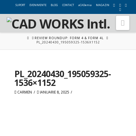
SUPORT
EVENIMENTE
BLOG
CONTACT
aCADemia
MAGAZIN
Nav
HOME
REVIEW ROUNDUP: FORM 4 & FORM 4L
PL_20240430_195059325-1536X1152
PL_20240430_195059325-
1536×1152
CARMEN
IANUARIE 8, 2025