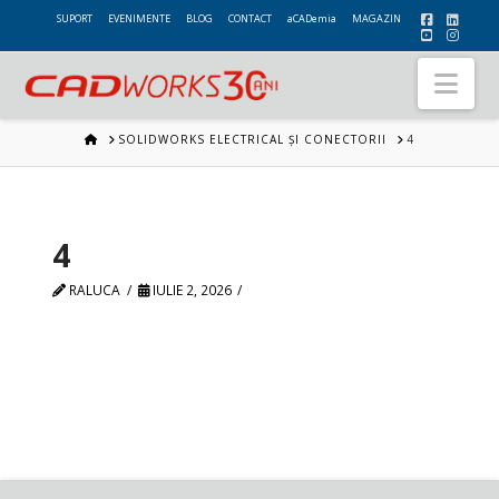
SUPORT
EVENIMENTE
BLOG
CONTACT
aCADemia
MAGAZIN
Nav
HOME
SOLIDWORKS ELECTRICAL ȘI CONECTORII
4
4
RALUCA
IULIE 2, 2026