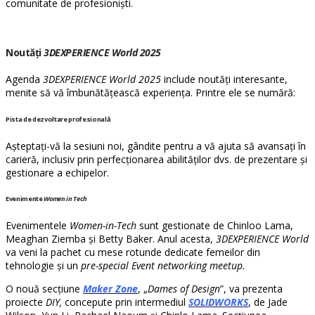
comunitate de profesioniști.
Noutăți
3DEXPERIENCE World 2025
Agenda
3DEXPERIENCE World 2025
include noutăți interesante,
menite să vă îmbunătățească experiența. Printre ele se numără:
Pista de dezvoltare profesională
Așteptați-vă la sesiuni noi, gândite pentru a vă ajuta să avansați în
carieră, inclusiv prin perfecționarea abilităților dvs. de prezentare și
gestionare a echipelor.
Evenimente
Women in Tech
Evenimentele
Women-in-Tech
sunt gestionate de Chinloo Lama,
Meaghan Ziemba și Betty Baker. Anul acesta,
3DEXPERIENCE World
va veni la pachet cu mese rotunde dedicate femeilor din
tehnologie și un
pre-special Event networking meetup.
O nouă secțiune
Maker Zone
, „
Dames of Design
”, va prezenta
proiecte
DIY,
concepute prin intermediul
SOLIDWORKS
, de Jade