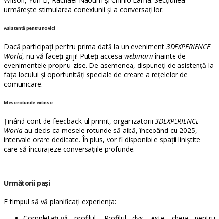
Wilson, Yun Li, Rachael Naoum și Chinlo Lama. Secțiunea
urmărește stimularea conexiunii și a conversațiilor.
Asistență pentru novici
Dacă participați pentru prima dată la un eveniment
3DEXPERIENCE
World
, nu vă faceți griji! Puteți accesa
webinarii
înainte de
evenimentele propriu-zise. De asemenea, dispuneți de asistență la
fața locului și oportunități speciale de creare a rețelelor de
comunicare.
Mese rotunde extinse
Ținând cont de feedback-ul primit, organizatorii
3DEXPERIENCE
World
au decis ca mesele rotunde să aibă, începând cu 2025,
intervale orare dedicate. În plus, vor fi disponibile spații liniștite
care să încurajeze conversațiile profunde.
Următorii pași
E timpul să vă planificați experiența:
Completați-vă profilul. Profilul dvs. este cheia pentru