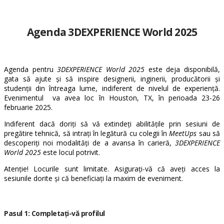
Agenda 3DEXPERIENCE World 2025
Agenda pentru
3DEXPERIENCE World 2025
este deja disponibilă,
gata să ajute și să inspire designerii, inginerii, producătorii și
studenții din întreaga lume, indiferent de nivelul de experiență.
Evenimentul va avea loc în Houston, TX, în perioada 23-26
februarie 2025.
Indiferent dacă doriți să vă extindeți abilitățile prin sesiuni de
pregătire tehnică, să intrați în legătură cu colegii în
MeetUps
sau să
descoperiți noi modalități de a avansa în carieră,
3DEXPERIENCE
World 2025
este locul potrivit.
Atenție! Locurile sunt limitate. Asigurați-vă că aveți acces la
sesiunile dorite și că beneficiați la maxim de eveniment.
Pasul 1: Completați-vă profilul