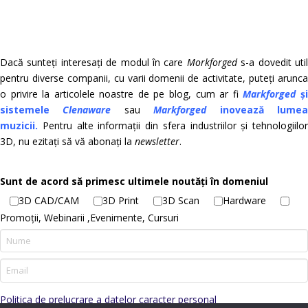
Dacă sunteți interesați de modul în care
Morkforged
s-a dovedit uti
pentru diverse companii, cu varii domenii de activitate, puteți arunca
o privire la articolele noastre de pe blog, cum ar fi
Markforged
ș
sistemele
Clenaware
sau
Markforged
inovează lume
muzicii.
Pentru alte informații din sfera industriilor și tehnologiilor
3D, nu ezitați să vă abonați la
newsletter
.
Sunt de acord să primesc ultimele noutăți în domeniul
3D CAD/CAM
3D Print
3D Scan
Hardware
Promoții, Webinarii ,Evenimente, Cursuri
Politica de prelucrare a datelor caracter personal