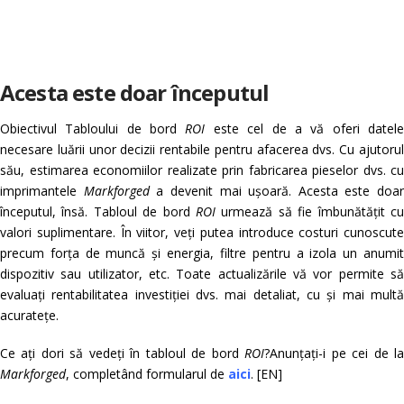
Acesta este doar începutul
Obiectivul Tabloului de bord
ROI
este cel de a vă oferi datel
necesare luării unor decizii rentabile pentru afacerea dvs. Cu ajutorul
său, estimarea economiilor realizate prin fabricarea pieselor dvs. cu
imprimantele
Markforged
a devenit mai ușoară. Acesta este doar
începutul, însă. Tabloul de bord
ROI
urmează să fie îmbunătățit cu
valori suplimentare. În viitor, veți putea introduce costuri cunoscute
precum forța de muncă și energia, filtre pentru a izola un anumit
dispozitiv sau utilizator, etc. Toate actualizările vă vor permite să
evaluați rentabilitatea investiției dvs. mai detaliat, cu și mai multă
acuratețe.
Ce ați dori să vedeți în tabloul de bord
ROI
?Anunțați-i pe cei de l
Markforged
, completând formularul de
aici
. [EN]