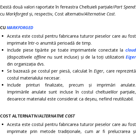
Există două valori raportate în fereastra Cheltuieli parțiale/
Part Spend
:
cu
Markforged
și, respectiv, Cost alternativ/
Alternative Cost
.
CU
MARKFORGED
Acesta este costul pentru fabricarea tuturor pieselor care au fost
imprimate într-o anumită perioadă de timp.
Include piese tipărite pe toate imprimantele conectate la
cloud
(dispozitivele
offline
nu sunt incluse) și de la toți utilizatorii
Eiger
din organizația dvs.
Se bazează pe costul per piesă, calculat în
Eiger
, care reprezint
costul materialului necesar.
Include printuri finalizate, precum și imprimări anulate.
Imprimările anulate sunt incluse în costul cheltuielilor parțiale,
deoarece materialul este considerat ca deșeu, nefiind reutilizabil.
COST ALTERNATIV/
ALTERNATIVE COST
Acesta este costul pentru fabricarea tuturor pieselor care au fost
imprimate prin metode tradiționale, cum ar fi prelucrarea și