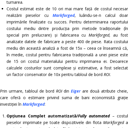
turnarea.
Costul estimat este de 10 ori mai mare față de costul necesar
realizării pieselor cu
Markforged
, luându-se-n calcul doar
imprimările finalizate cu succes. Pentru determinarea raportului
costului mediu dintre producția prin metode tradiționale (în
special prin prelucrare) și fabricarea cu
Markforged,
au fos
analizate datele de fabricare a peste 400 de piese. Rata costului
mediu din această analiză a fost de 15x – ceea ce înseamnă că,
în medie, costul pentru fabricarea tradițională a unei piese este
de 15 ori costul materialului pentru imprimarea ei. Deoarece
calculele costurilor sunt complexe și estimative, a fost selectat
un factor conservator de 10x pentru tabloul de bord
ROI
.
Prin urmare, tabloul de bord
ROI
din
Eiger
are două atribute cheie
care oferă o estimare privind suma de bani economisită grație
investiției în
Markforged
:
Opțiunea Complet automatizată/
Fully automated
– costu
pieselor imprimate pe toate dispozitivele din flota
Markforged