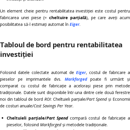
Un element cheie pentru rentabilitatea investiției este costul pentru
fabricarea unei piese (=
cheltuire parțială
), pe care aveți acu
posibilitatea să-l estimați automat în
Eiger
.
Tabloul de bord pentru rentabilitatea
investiției
Folosind datele colectate automat de
Eiger
, costul de fabricare a
pieselor pe imprimantele dvs.
Markforged
poate fi urmărit și
comparat cu costul de fabricație a acelorași piese prin metode
tradiționale. Datele sunt disponibile într-una dintre cele două ferestre
noi din tabloul de bord
ROI
: Cheltuieli parțiale/
Part Spend
și Economi
de costuri anuale/
Cost Savings Per Year.
Cheltuieli parțiale/
Part Spend
compară costul de fabricație 
pieselor, folosind
Markforged
și metodele tradiționale.