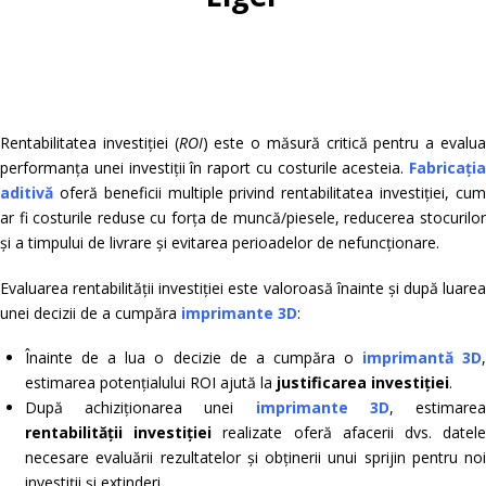
Rentabilitatea investiției (
ROI
) este o măsură critică pentru a evalu
performanța unei investiții în raport cu costurile acesteia.
Fabricația
aditivă
oferă beneficii multiple privind rentabilitatea investiției, cum
ar fi costurile reduse cu forța de muncă/piesele, reducerea stocurilor
și a timpului de livrare și evitarea perioadelor de nefuncționare.
Evaluarea rentabilității investiției este valoroasă înainte și după luarea
unei decizii de a cumpăra
imprimante 3D
:
Înainte de a lua o decizie de a cumpăra o
imprimantă 3D
estimarea potențialului ROI ajută la
justificarea investiției
.
După achiziționarea unei
imprimante 3D
, estimare
rentabilității investiției
realizate oferă afacerii dvs. datele
necesare evaluării rezultatelor și obținerii unui sprijin pentru noi
investiții și extinderi.