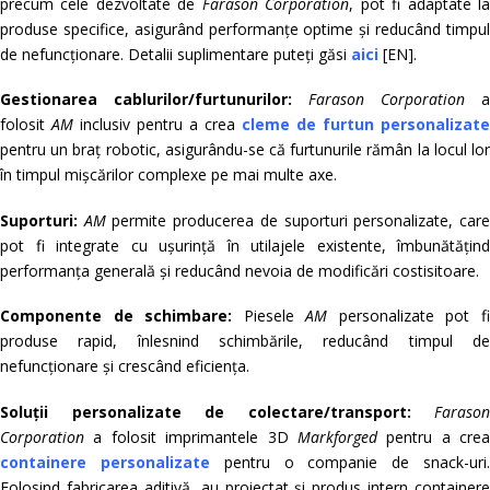
precum cele dezvoltate de
Farason Corporation
, pot fi adaptate l
produse specifice, asigurând performanțe optime și reducând timpul
de nefuncționare. Detalii suplimentare puteți găsi
aici
[EN].
Gestionarea cablurilor/furtunurilor:
Farason Corporation
a
folosit
AM
inclusiv pentru a crea
cleme de furtun personalizate
pentru un braț robotic, asigurându-se că furtunurile rămân la locul lor
în timpul mișcărilor complexe pe mai multe axe.
Suporturi:
AM
permite producerea de suporturi personalizate, car
pot fi integrate cu ușurință în utilajele existente, îmbunătățind
performanța generală și reducând nevoia de modificări costisitoare.
Componente de schimbare:
Piesele
AM
personalizate pot f
produse rapid, înlesnind schimbările, reducând timpul de
nefuncționare și crescând eficiența.
Soluții personalizate de colectare/transport:
Farason
Corporation
a folosit imprimantele 3D
Markforged
pentru a crea
containere personalizate
pentru o companie de snack-uri
Folosind fabricarea aditivă, au proiectat și produs intern containere