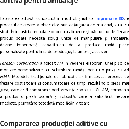
aditivă pentru ambalaje
Fabricarea aditivă, cunoscută în mod obișnuit ca
imprimare 3D
, 
procesul de creare a obiectelor prin adăugarea de material, strat cu
strat. În industria ambalajelor pentru alimente și băuturi, unde fiecare
produs poate necesita soluții unice de manipulare și ambalare,
devine imperioasă capacitatea de a produce rapid piese
personalizate pentru linia de producție, la un preț accesibil.
Farason Corporation
a folosit
AM
în vederea elaborării unei plăci d
montare personalizate, cu schimbare rapidă, pentru o pinză cu vid
EOAT
. Metodele tradiționale de fabricație ar fi necesitat procese de
frezare costisitoare și consumatoare de timp, rezultând o piesă mai
grea, care ar fi compromis performanța robotului. Cu
AM
, compani
a produs o piesă ușoară și robustă, care a satisfăcut nevoile
imediate, permițând totodată modificări viitoare.
Compararea producției aditive cu