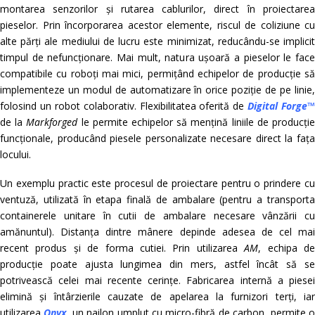
montarea senzorilor și rutarea cablurilor, direct în proiectarea
pieselor. Prin încorporarea acestor elemente, riscul de coliziune cu
alte părți ale mediului de lucru este minimizat, reducându-se implicit
timpul de nefuncționare. Mai mult, natura ușoară a pieselor le face
compatibile cu roboți mai mici, permițând echipelor de producție să
implementeze un modul de automatizare în orice poziție de pe linie,
folosind un robot colaborativ. Flexibilitatea oferită de
Digital Forge™
de la
Markforged
le permite echipelor să mențină liniile de producți
funcționale, producând piesele personalizate necesare direct la fața
locului.
Un exemplu practic este procesul de proiectare pentru o prindere cu
ventuză, utilizată în etapa finală de ambalare (pentru a transporta
containerele unitare în cutii de ambalare necesare vânzării cu
amănuntul). Distanța dintre mânere depinde adesea de cel mai
recent produs și de forma cutiei. Prin utilizarea
AM
, echipa d
producție poate ajusta lungimea din mers, astfel încât să se
potrivească celei mai recente cerințe. Fabricarea internă a piesei
elimină și întârzierile cauzate de apelarea la furnizori terți, iar
utilizarea
Onyx
, un nailon umplut cu micro-fibră de carbon, permite 