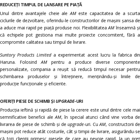
REDUCEȚI TIMPUL DE LANSARE PE PIAȚĂ
Unul dintre avantajele cheie ale
AM
este capacitatea de a scurta
ciclurile de dezvoltare, oferindu-le constructorilor de mașini șansa de
a aduce mai rapid pe piață produse noi. Flexibilitatea
AM
înseamnă ș
că echipele pot gestiona mai multe proiecte concomitent, fără a
compromite calitatea sau timpul de livrare.
Suntory Products Limited
a experimentat acest lucru la fabrica di
Haruna. Folosind
AM
pentru a produce diverse componente
personalizate, compania a reușit să reducă timpul necesar pentru
schimbarea produselor și întreținere, menținându-și liniile de
producție funcționale și eficiente.
OFERIȚI PIESE DE SCHIMB ȘI
UPGRADE
-URI
Producția ieftină și rapidă de piese la cerere este unul dintre cele mai
semnificative beneficii ale
AM
, în special atunci când vine vorba d
livrarea de piese de schimb și de
upgrade
-uri. Cu
AM
, constructorii d
mașini pot reduce atât costurile, cât și timpii de livrare, asigurându-se
că toți clienții primesc piesele de care au nevoie rapid, la un preț