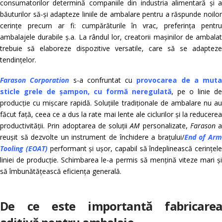
consumatorilor determină companiile din industria alimentară și a
băuturilor să-și adapteze liniile de ambalare pentru a răspunde noilor
cerințe precum ar fi: cumpărăturile în vrac, preferința pentru
ambalajele durabile ș.a.
La rândul lor, creatorii mașinilor de ambala
trebuie să elaboreze dispozitive versatile, care să se adapteze
tendințelor.
Farason Corporation
s-a confruntat cu
provocarea de a muta
sticle grele de șampon, cu formă neregulată
, pe o linie de
producție cu mișcare rapidă. Soluțiile tradiționale de ambalare nu au
făcut față, ceea ce a dus la rate mai lente ale ciclurilor și la reducerea
productivității. Prin adoptarea de soluții
AM
personalizate,
Farason
a
reușit să dezvolte un instrument de închidere a brațului/
End of Ar
Tooling (EOAT)
performant și ușor, capabil să îndeplinească cerințele
liniei de producție. Schimbarea le-a permis să mențină viteze mari și
să îmbunătățească eficiența generală.
De ce este importantă fabricarea