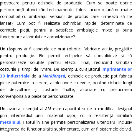
provocare pentru echipele de producție. Cum se poate obține
performanță atunci când echipamentul folosit acum o lună nu mai e
compatibil cu ambalajul versiunii de produs care urmează să fie
lansat? Cum pot fi realizate schimbări rapide, determinate de
cerințele pieții, pentru a satisface ambalajele mixte și buna
funcționare a lanțului de aprovizionare?
Un răspuns ar fi capetele de braț robotic, fabricate aditiv, pregătite
pentru producție. Ele permit echipelor să consolideze și să
personalizeze soluțiile pentru efectul final, reducând simultan
costurile și timpii de livrare. De exemplu, cu ajutorul
imprimantelor
3D industriale
de la
Markforged
, echipele de producție pot fabric
piese puternice la cerere, acolo unde e nevoie, ocolind ciclurile lungi
de dezvoltare și costurile înalte, asociate cu prelucrarea
convențională a pieselor personalizate.
Un avantaj esențial al
AM
este capacitatea de a modifica designul
prin intermediul unui material ușor, cu o rezistență similară
metalului
. Faptul în sine permite personalizarea ulterioară, inclusiv
integrarea de funcționalități suplimentare, cum ar fi sistemele de vid,