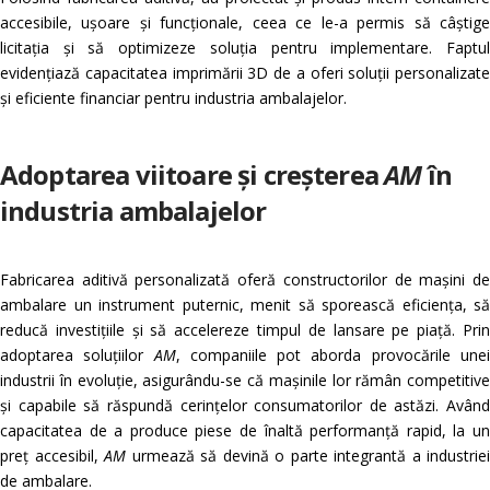
accesibile, ușoare și funcționale, ceea ce le-a permis să câștige
licitația și să optimizeze soluția pentru implementare. Faptul
evidențiază capacitatea imprimării 3D de a oferi soluții personalizate
și eficiente financiar pentru industria ambalajelor.
Adoptarea viitoare și creșterea
AM
în
industria ambalajelor
Fabricarea aditivă personalizată oferă constructorilor de mașini de
ambalare un instrument puternic, menit să sporească eficiența, să
reducă investițiile și să accelereze timpul de lansare pe piață. Prin
adoptarea soluțiilor
AM
, companiile pot aborda provocările une
industrii în evoluție, asigurându-se că mașinile lor rămân competitive
și capabile să răspundă cerințelor consumatorilor de astăzi. Având
capacitatea de a produce piese de înaltă performanță rapid, la un
preț accesibil,
AM
urmează să devină o parte integrantă a industriei
de ambalare.