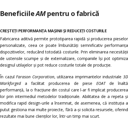
Beneficiile
AM
pentru o fabrică
CREȘTEȚI PERFORMANȚA MAȘINII ȘI REDUCEȚI COSTURILE
Fabricarea aditivă permite prototiparea rapidă și producerea pieselor
personalizate, ceea ce poate îmbunătăți semnificativ performanța
dispozitivelor, reducând totodată costurile. Prin eliminarea necesității
de ustensile scumpe și de externalizare, companiile își pot optimiza
designul utilajelor și pot reduce costurile totale de producție.
În cazul
Farason Corporation
, utilizarea imprimantelor industriale
3
Markforged
a facilitat producerea de piese
EOAT
de înaltă
performanță, la o fracțiune din costul care l-ar fi implicat producerea
lor prin intermediul metodelor tradiționale. Abilitatea de a repeta și
modifica rapid design-urile a însemnat, de asemenea, că instituția a
putut gestiona mai multe proiecte, fără a-și solicita resursele, oferind
rezultate mai bune clienților lor, într-un timp mai scurt.