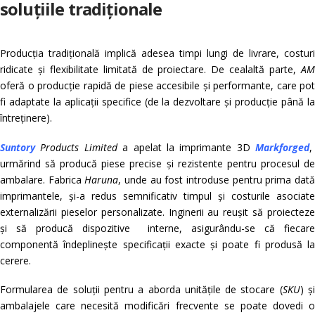
soluțiile tradiționale
Producția tradițională implică adesea timpi lungi de livrare, costuri
ridicate și flexibilitate limitată de proiectare. De cealaltă parte,
AM
oferă o producție rapidă de piese accesibile și performante, care pot
fi adaptate la aplicații specifice (de la dezvoltare și producție până la
întreținere).
Suntory
Products Limited
a apelat la imprimante 3D
Markforged
,
urmărind să producă piese precise și rezistente pentru procesul de
ambalare. Fabrica
Haruna
, unde au fost introduse pentru prima dat
imprimantele, și-a redus semnificativ timpul și costurile asociate
externalizării pieselor personalizate. Inginerii au reușit să proiecteze
și să producă dispozitive interne, asigurându-se că fiecare
componentă îndeplinește specificații exacte și poate fi produsă la
cerere.
Formularea de soluții pentru a aborda unitățile de stocare (
SKU
) ș
ambalajele care necesită modificări frecvente se poate dovedi o