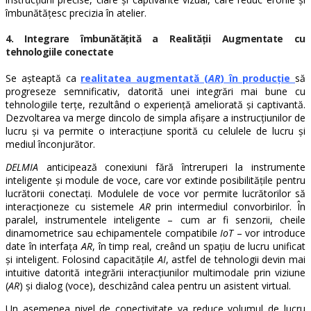
îmbunătățesc precizia în atelier.
4. Integrare îmbunătățită a Realității Augmentate cu
tehnologiile conectate
Se așteaptă ca
realitatea augmentată (
AR
) în producție
să
progreseze semnificativ, datorită unei integrări mai bune cu
tehnologiile terțe, rezultând o experiență ameliorată și captivantă.
Dezvoltarea va merge dincolo de simpla afișare a instrucțiunilor de
lucru și va permite o interacțiune sporită cu celulele de lucru și
mediul înconjurător.
DELMIA
anticipează conexiuni fără întreruperi la instrumente
inteligente și module de voce, care vor extinde posibilitățile pentru
lucrătorii conectați. Modulele de voce vor permite lucrătorilor să
interacționeze cu sistemele
AR
prin intermediul convorbirilor. În
paralel, instrumentele inteligente – cum ar fi senzorii, cheile
dinamometrice sau echipamentele compatibile
IoT
– vor introduce
date în interfața
AR
, în timp real, creând un spațiu de lucru unificat
și inteligent. Folosind capacitățile
AI
, astfel de tehnologii devin mai
intuitive datorită integrării interacțiunilor multimodale prin viziune
(
AR
) și dialog (voce), deschizând calea pentru un asistent virtual.
Un asemenea nivel de conectivitate va reduce volumul de lucru