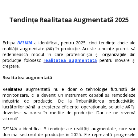
Tendințe Realitatea Augmentată 2025
Echipa
DELMIA
a identificat, pentru 2025, cinci tendințe cheie ale
realității augmentate (
AR
) în producție. Aceste tendințe promit să
redefinească modul în care profesioniștii și organizațiile din
producție folosesc
realitatea augmentată
pentru inovare și
creștere.
Realitatea augmentată
Realitatea augmentată nu e doar o tehnologie futuristă de
monitorizare, ci a devenit un instrument capabil să remodeleze
industria de producție. De la îmbunătățirea productivității
lucrătorilor până la creșterea eficienței operaționale, soluțiile
AR
își
dovedesc valoarea în mediile de producție. Dar ce ne rezervă
viitorul?
DELMIA
a identificat 5 tendințe ale realității augmentate, care vor
domina sectorul de producție în 2025. Ele reprezintă progresele