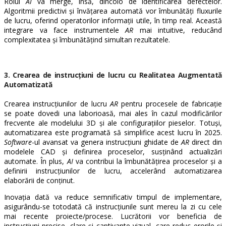
Rolul
AI
va merge, însă, dincolo de identificarea defectelor.
Algoritmii predictivi și învățarea automată vor îmbunătăți fluxurile
de lucru, oferind operatorilor informații utile, în timp real. Această
integrare va face instrumentele
AR
mai intuitive, reducând
complexitatea și îmbunătățind simultan rezultatele.
3. Crearea de instrucțiuni de lucru cu Realitatea Augmentată
Automatizată
Crearea instrucțiunilor de lucru
AR
pentru procesele de fabricație
se poate dovedi una laborioasă, mai ales în cazul modificărilor
frecvente ale modelului 3D și ale configurațiilor pieselor. Totuși,
automatizarea este programată să simplifice acest lucru în 2025.
Software
-ul avansat va genera instrucțiuni ghidate de
AR
direct din
modelele CAD și definirea proceselor, susținând actualizări
automate. În plus,
AI
va contribui la îmbunătățirea proceselor și a
definirii instrucțiunilor de lucru, accelerând automatizarea
elaborării de conținut.
Inovația dată va reduce semnificativ timpul de implementare,
asigurându-se totodată că instrucțiunile sunt mereu la zi cu cele
mai recente proiecte/procese. Lucrătorii vor beneficia de
instrucțiuni precise, clare și captivante vizual, care reduc erorile și