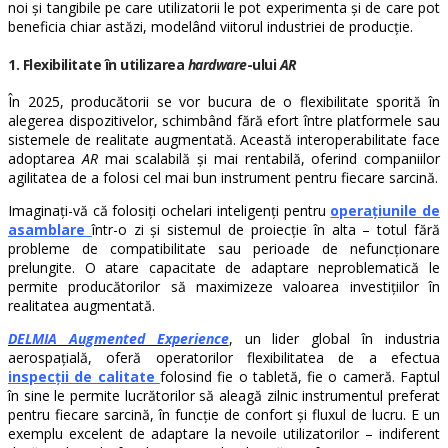
noi și tangibile pe care utilizatorii le pot experimenta și de care pot
beneficia chiar astăzi, modelând viitorul industriei de producție.
1. Flexibilitate în utilizarea
hardware
-ului
AR
În 2025, producătorii se vor bucura de o flexibilitate sporită în
alegerea dispozitivelor, schimbând fără efort între platformele sau
sistemele de realitate augmentată. Această interoperabilitate face
adoptarea
AR
mai scalabilă și mai rentabilă, oferind companiilor
agilitatea de a folosi cel mai bun instrument pentru fiecare sarcină.
Imaginați-vă că folosiți ochelari inteligenți pentru
operațiunile de
asamblare
într-o zi și sistemul de proiecție în alta – totul fără
probleme de compatibilitate sau perioade de nefuncționare
prelungite. O atare capacitate de adaptare neproblematică le
permite producătorilor să maximizeze valoarea investițiilor în
realitatea augmentată.
DELMIA Augmented Experience
, un lider global în industria
aerospațială, oferă operatorilor flexibilitatea de a efectua
inspecții de calitate
folosind fie o tabletă, fie o cameră. Faptul
în sine le permite lucrătorilor să aleagă zilnic instrumentul preferat
pentru fiecare sarcină, în funcție de confort și fluxul de lucru. E un
exemplu excelent de adaptare la nevoile utilizatorilor – indiferent