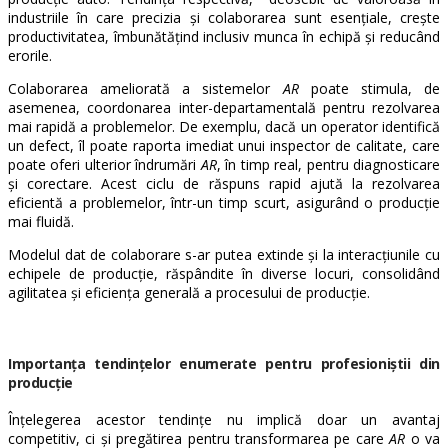
industriile în care precizia și colaborarea sunt esențiale, crește
productivitatea, îmbunătățind inclusiv munca în echipă și reducând
erorile.
Colaborarea ameliorată a sistemelor
AR
poate stimula, de
asemenea, coordonarea inter-departamentală pentru rezolvarea
mai rapidă a problemelor. De exemplu, dacă un operator identifică
un defect, îl poate raporta imediat unui inspector de calitate, care
poate oferi ulterior îndrumări
AR
, în timp real, pentru diagnosticare
și corectare. Acest ciclu de răspuns rapid ajută la rezolvarea
eficientă a problemelor, într-un timp scurt, asigurând o producție
mai fluidă.
Modelul dat de colaborare s-ar putea extinde și la interacțiunile cu
echipele de producție, răspândite în diverse locuri, consolidând
agilitatea și eficiența generală a procesului de producție.
Importanța tendințelor enumerate pentru profesioniștii din
producție
Înțelegerea acestor tendințe nu implică doar un avantaj
competitiv, ci și pregătirea pentru transformarea pe care
AR
o va