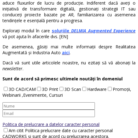
aduce fluxurilor de lucru de producție. Indiferent dacă aveți o
inițiativă de transformare digitală, gestionați strategii IT sau
conduceți proiecte bazate pe
AR
, familiarizarea cu asemenea
tendințele e esențială pentru a progresa.
Explorați modul în care
soluțiile
DELMIA Augmented Experience
vă pot ajuta în afacerile dvs. [EN]
De asemenea, găsiți mai multe informații despre Realitatea
Augmentată și Industria Auto
aici
.
Dacă vă sunt utile articolele noastre, nu ezitați să vă abonați la
newsletter
.
Sunt de acord să primesc ultimele noutăți în domeniul
3D CAD/CAM
3D Print
3D Scan
Hardware
Promoții,
Webinarii ,Evenimente, Cursuri
Politica de prelucrare a datelor caracter personal
Am citit Politica prelucrare date cu caracter personal
CADWORKS și sunt de acord cu prelucrarea acestora.