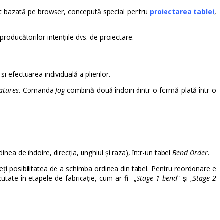
let bazată pe browser, concepută special pentru
proiectarea tablei
,
roducătorilor intențiile dvs. de proiectare.
i efectuarea individuală a plierilor.
eatures
. Comanda
Jog
combină două îndoiri dintr-o formă plată într-o
inea de îndoire, direcția, unghiul și raza), într-un tabel
Bend Order
.
ți posibilitatea de a schimba ordinea din tabel. Pentru reordonare e
ecutate în etapele de fabricație, cum ar fi „
Stage 1 bend
” și „
Stage 2