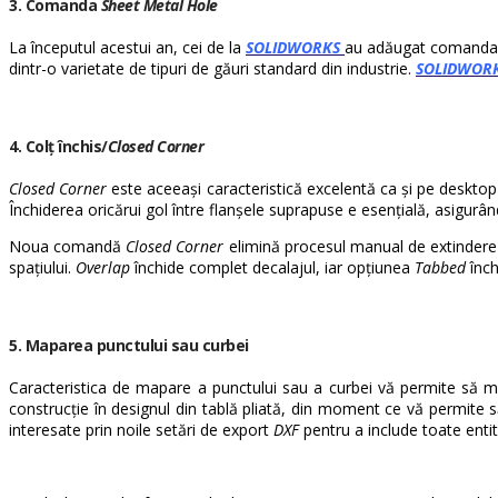
3. Comanda
Sheet Metal Hole
La începutul acestui an, cei de la
SOLIDWORKS
au adăugat comand
dintr-o varietate de tipuri de găuri standard din industrie.
SOLIDWOR
4. Colț închis/
Closed Corner
Closed Corner
este aceeași caracteristică excelentă ca și pe desktop
Închiderea oricărui gol între flanșele suprapuse e esențială, asigurând
Noua comandă
Closed Corner
elimină procesul manual de extindere a 
spațiului.
Overlap
închide complet decalajul, iar opțiunea
Tabbed
înch
5. Maparea punctului sau curbei
Caracteristica de mapare a punctului sau a curbei vă permite să m
construcție în designul din tablă pliată, din moment ce vă permite s
interesate prin noile setări de export
DXF
pentru a include toate enti