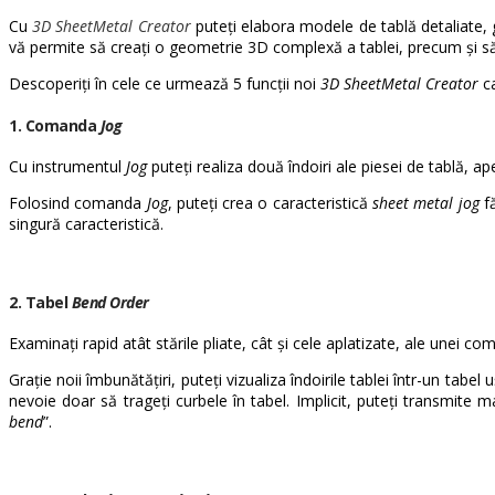
Cu
3D SheetMetal Creator
puteți elabora modele de tablă detaliate, 
vă permite să creați o geometrie 3D complexă a tablei, precum și să
Descoperiți în cele ce urmează 5 funcții noi
3D SheetMetal Creator
ca
1. Comanda
Jog
Cu instrumentul
Jog
puteți realiza două îndoiri ale piesei de tablă, ap
Folosind comanda
Jog
, puteți crea o caracteristică
sheet metal jog
fă
singură caracteristică.
2. Tabel
Bend Order
Examinați rapid atât stările pliate, cât și cele aplatizate, ale unei co
Grație noii îmbunătățiri, puteți vizualiza îndoirile tablei într-un tabel u
nevoie doar să trageți curbele în tabel. Implicit, puteți transmite ma
bend
”.