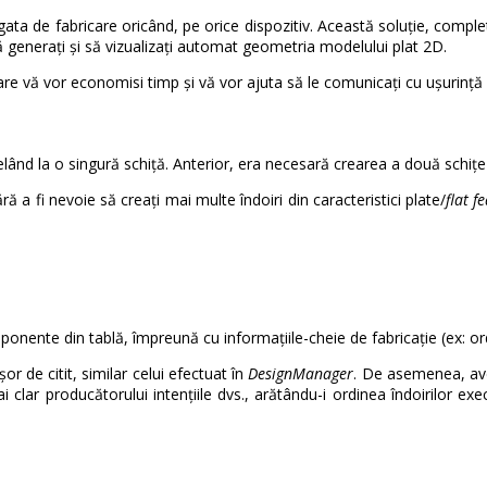
gata de fabricare oricând, pe orice dispozitiv. Această soluție, comp
 generați și să vizualizați automat geometria modelului plat 2D.
re vă vor economisi timp și vă vor ajuta să le comunicați cu ușurință p
elând la o singură schiță. Anterior, era necesară crearea a două schițe ș
ră a fi nevoie să creați mai multe îndoiri din caracteristici plate/
flat f
mponente din tablă, împreună cu informațiile-cheie de fabricație (ex: ord
șor de citit, similar celui efectuat în
DesignManager
. De asemenea, ave
i clar producătorului intențiile dvs., arătându-i ordinea îndoirilor ex