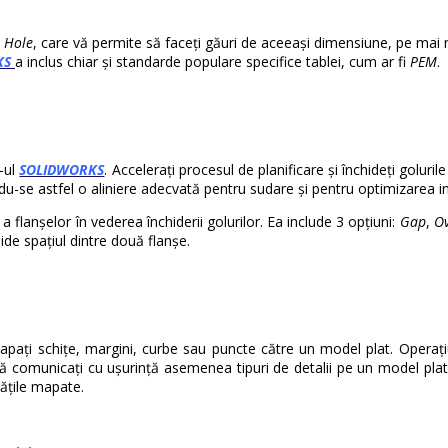
a
Hole
, care vă permite să faceți găuri de aceeași dimensiune, pe mai m
KS
a inclus chiar și standarde populare specifice tablei, cum ar fi
PEM
.
-ul
SOLIDWORKS
. Accelerați procesul de planificare și închideți goluril
u-se astfel o aliniere adecvată pentru sudare și pentru optimizarea inte
flanșelor în vederea închiderii golurilor. Ea include 3 opțiuni:
Gap
,
Ov
ide spațiul dintre două flanșe.
apați schițe, margini, curbe sau puncte către un model plat. Opera
ă comunicați cu ușurință asemenea tipuri de detalii pe un model plat. 
tățile mapate.