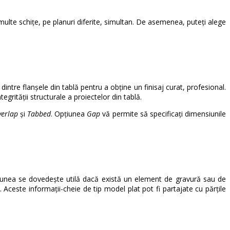
ulte schițe, pe planuri diferite, simultan. De asemenea, puteți alege
e dintre flanșele din tablă pentru a obține un finisaj curat, profesional.
grității structurale a proiectelor din tablă.
erlap
și
Tabbed
. Opțiunea
Gap
vă permite să specificați dimensiunile
țiunea se dovedește utilă dacă există un element de gravură sau de
Aceste informații-cheie de tip model plat pot fi partajate cu părțile