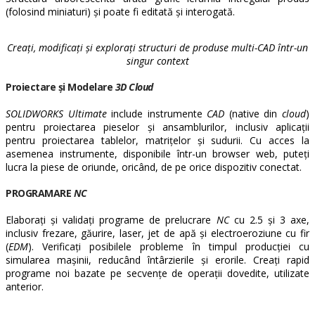
(folosind miniaturi) și poate fi editată și interogată.
Creați, modificați și explorați structuri de produse multi-CAD într-un
singur context
Proiectare și Modelare
3D Cloud
SOLIDWORKS Ultimate
include instrumente
CAD
(native din
cloud
)
pentru proiectarea pieselor și ansamblurilor, inclusiv aplicații
pentru proiectarea tablelor, matrițelor și sudurii.
Cu acces la
asemenea instrumente, disponibile într-un browser web, puteți
lucra la piese de oriunde, oricând, de pe orice dispozitiv conectat.
PROGRAMARE
NC
Elaborați și validați programe de prelucrare
NC
cu 2.5 și 3 axe,
inclusiv frezare, găurire, laser, jet de apă și electroeroziune cu fir
(
EDM
).
Verificați posibilele probleme în timpul producției cu
simularea mașinii, reducând întârzierile și erorile.
Creați rapid
programe noi bazate pe secvențe de operații dovedite, utilizate
anterior.