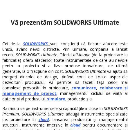
Vă prezentăm SOLIDWORKS Ultimate
Cei de la
SOLIDWORKS
sunt conștienți că fiecare afacere este
unică, având nevoi distincte. Prin urmare, compania a lansat
recent
SOLIDWORKS Ultimate
. Oferta
all-in-one
(de la proiectare la
fabricație) oferă afacerilor toate instrumentele de care au nevoie
pentru a proiecta și a livra produse inovatoare, de ultimă
generație, la o fracțiune din cost.
SOLIDWORKS Ultimate
vă ajută să
mergeți dincolo de design, ținând cont de toate aspectele
dezvoltării produsului. Vă permite să faceți față celor mai
complexe provocări în proiectare,
comunicare
,
colaborare și
management de proiect
, managementul ciclului de viață al
datelor și al produsului,
simulare
, producție ș.a.
Bazându-se pe instrumentele și capacitățile incluse în
SOLIDWORKS
Premium
,
SOLIDWORKS Ultimate
adaugă instrumente specializate
de: proiectare în
cloud
, lansarea produsului și managementul
structurii, instrumente imersive în
cloud
pentru documentare și