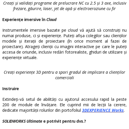
Creați și validați programe de prelucrare NC cu 2.5 și 3 axe, inclusiv
frezare, găurire, laser, jet de apă și electroeroziune cu fir
Experiențe imersive în
Cloud
Instrumentele imersive bazate pe
cloud
vă ajută să construiți nu
numai produse, ci și experiențe. Puteți afișa colegilor sau clienților
modele și iterații de proiectare (în orice moment al fazei de
proiectare). Atrageți clienții cu imagini interactive pe care le puteți
accesa de oriunde, inclusiv redări fotorealiste, ghiduri de utilizare și
experiențe virtuale.
Creați experiențe 3D pentru a spori gradul de implicare a clienților
comerciali
Instruire
Extindeți-vă setul de abilități cu ajutorul accesului rapid la peste
200 de module de învățare. Ele cuprind mii de lecții la cerere,
dedicate majorității rolurilor din portofoliul
3DEXPERIENCE Works
.
SOLIDWORKS Ultimate
e potrivit pentru dvs.?