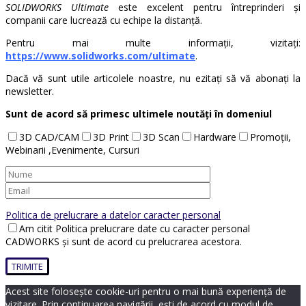
SOLIDWORKS Ultimate
este excelent pentru întreprinderi și
companii care lucrează cu echipe la distanță.
Pentru mai multe informații, vizitați:
https://www.solidworks.com/ultimate
.
Dacă vă sunt utile articolele noastre, nu ezitați să vă abonați la
newsletter.
Sunt de acord să primesc ultimele noutăți în domeniul
3D CAD/CAM
3D Print
3D Scan
Hardware
Promoții,
Webinarii ,Evenimente, Cursuri
Politica de prelucrare a datelor caracter personal
Am citit Politica prelucrare date cu caracter personal
CADWORKS și sunt de acord cu prelucrarea acestora.
Acest site folosește cookie-uri pentru o mai bună experiență de
vizitare. Prin continuarea navigării, ești de acord cu modul de