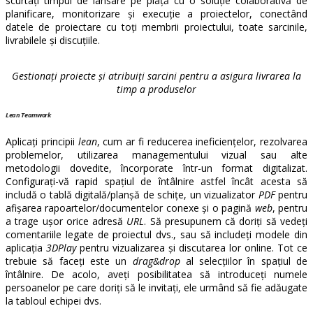
scurtați timpul de lansare pe piață cu o soluție colaborativă de
planificare, monitorizare și execuție a proiectelor, conectând
datele de proiectare cu toți membrii proiectului, toate sarcinile,
livrabilele și discuțiile.
Gestionați proiecte și atribuiți sarcini pentru a asigura livrarea la
timp a produselor
Lean Teamwork
Aplicați principii
lean
, cum ar fi reducerea ineficiențelor, rezolvarea
problemelor, utilizarea managementului vizual sau alte
metodologii dovedite, încorporate într-un format digitalizat.
Configurați-vă rapid spațiul de întâlnire astfel încât acesta să
includă o tablă digitală/planșă de schițe, un vizualizator
PDF
pentru
afișarea rapoartelor/documentelor conexe și o pagină
web
, pentru
a trage ușor orice adresă
URL
.
Să presupunem că doriți să vedeți
comentariile legate de proiectul dvs., s
au să includeți modele din
aplicația
3DPlay
pentru vizualizarea și discutarea lor online.
Tot ce
trebuie să faceți este un
drag&drop
al selecțiilor în spațiul de
întâlnire.
De acolo, aveți posibilitatea să introduceți numele
persoanelor pe care doriți să le invitați, ele urmând să fie adăugate
la tabloul echipei dvs.