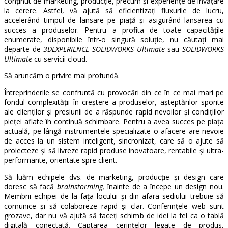
conținut de marketing, producție, precum și experiențe de învățare
la cerere. Astfel, vă ajută să eficientizați fluxurile de lucru,
accelerând timpul de lansare pe piață și asigurând lansarea cu
succes a produselor. Pentru a profita de toate capacitățile
enumerate, disponibile într-o singură soluție, nu căutați mai
departe de
3DEXPERIENCE SOLIDWORKS Ultimate
sau
SOLIDWORKS
Ultimate
cu servicii cloud.
Să aruncăm o privire mai profundă.
Întreprinderile se confruntă cu provocări din ce în ce mai mari pe
fondul complexității în creștere a produselor, așteptărilor sporite
ale clienților și presiunii de a răspunde rapid nevoilor și condițiilor
pieței aflate în continuă schimbare. Pentru a avea succes pe piața
actuală, pe lângă instrumentele specializate o afacere are nevoie
de acces la un sistem inteligent, sincronizat, care să o ajute să
proiecteze și să livreze rapid produse inovatoare, rentabile și ultra-
performante, orientate spre client.
Să luăm echipele dvs. de marketing, producție și design care
doresc să facă
brainstorming,
înainte de a începe un design nou.
Membrii echipei de la fața locului și din afara sediului trebuie să
comunice și să colaboreze rapid și clar. Conferințele web sunt
grozave, dar nu vă ajută să faceți schimb de idei la fel ca o tablă
digitală conectată. Captarea cerințelor legate de produs,