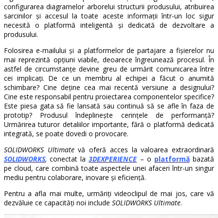
configurarea diagramelor arborelui structurii produsului, atribuirea
sarcinilor și accesul la toate aceste informații într-un loc sigur
necesită o platformă inteligentă și dedicată de dezvoltare a
produsului.
Folosirea e-mailului și a platformelor de partajare a fișierelor nu
mai reprezintă opțiuni viabile, deoarece îngreunează procesul. În
astfel de circumstanțe devine greu de urmărit comunicarea între
cei implicați. De ce un membru al echipei a făcut o anumită
schimbare? Cine deține cea mai recentă versiune a designului?
Cine este responsabil pentru proiectarea componentelor specifice?
Este piesa gata să fie lansată sau continuă să se afle în faza de
prototip? Produsul îndeplinește cerințele de performanță?
Urmărirea tuturor detaliilor importante, fără o platformă dedicată
integrată, se poate dovedi o provocare.
SOLIDWORKS Ultimate
vă oferă acces la valoarea extraordinară
SOLIDWORKS
,
conectat la
3DEXPERIENCE
– o
platformă
bazată
pe cloud, care combină toate aspectele unei afaceri într-un singur
mediu pentru colaborare, inovare și eficiență.
Pentru a afla mai multe, urmăriți videoclipul de mai jos, care vă
dezvăluie ce capacități noi include
SOLIDWORKS Ultimate
.