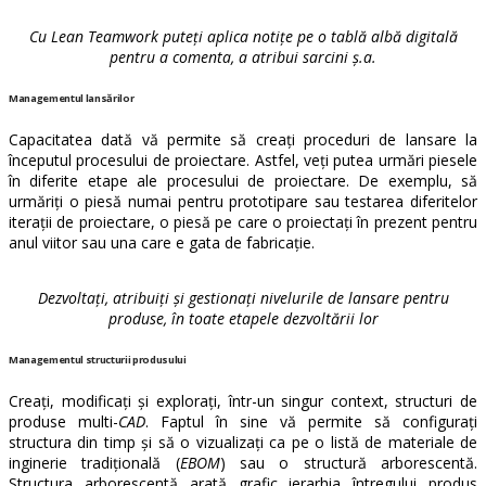
Cu Lean Teamwork puteți aplica notițe pe o tablă albă digitală
pentru a comenta, a atribui sarcini ș.a.
Managementul lansărilor
Capacitatea dată vă permite să creați proceduri de lansare la
începutul procesului de proiectare. Astfel, veți putea urmări piesele
în diferite etape ale procesului de proiectare.
De exemplu, să
urmăriți o piesă numai pentru prototipare sau testarea diferitelor
iterații de proiectare, o piesă
pe care o proiectați în prezent pentru
anul viitor sau una care e gata de fabricație.
Dezvoltați, atribuiți și gestionați nivelurile de lansare pentru
produse, în toate etapele dezvoltării lor
Managementul structurii produsului
Creați, modificați și explorați, într-un singur context, structuri de
produse multi-
CAD
.
Faptul în sine vă permite să configurați
structura din timp și să o vizualizați ca pe o listă de materiale de
inginerie tradițională (
EBOM
) sau o structură arborescentă.
Structura arborescentă arată grafic ierarhia întregului produs