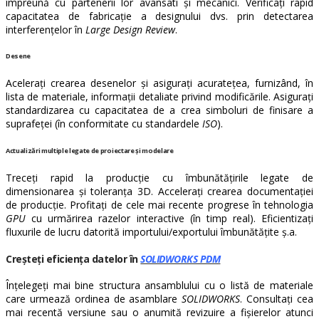
împreună cu partenerii lor avansati și mecanici. Verificați rapid
capacitatea de fabricație a designului dvs. prin detectarea
interferențelor în
Large Design Review
.
Desene
Acelerați crearea desenelor și asigurați acuratețea, furnizând, în
lista de materiale, informații detaliate privind modificările. Asigurați
standardizarea cu capacitatea de a crea simboluri de finisare a
suprafeței (în conformitate cu standardele
ISO
).
Actualizări multiple legate de proiectare și modelare
Treceți rapid la producție cu îmbunătățirile legate de
dimensionarea și toleranța 3D. Accelerați crearea documentației
de producție. Profitați de cele mai recente progrese în tehnologia
GPU
cu urmărirea razelor interactive (în timp real). Eficientizați
fluxurile de lucru datorită importului/exportului îmbunătățite ș.a.
Creșteți eficiența datelor în
SOLIDWORKS PDM
Înțelegeți mai bine structura ansamblului cu o listă de materiale
care urmează ordinea de asamblare
SOLIDWORKS
. Consultați cea
mai recentă versiune sau o anumită revizuire a fișierelor atunci