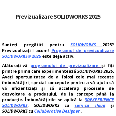
Previzualizare SOLIDWORKS 2025
Sunteți pregătiți pentru
SOLIDWORKS
2025?
Previzualizați-l acum!
Programul de previzualizare
SOLIDWORKS® 2025
este deja activ.
Alăturați-vă
programului de previzualizare
și fiți
printre primii care experimentează
SOLIDWORKS 2025
.
Aveți oportunitatea de a folosi cele mai recente
îmbunătățiri, special concepute pentru a vă ajuta să
vă eficientizați și să accelerați procesele de
dezvoltare a produsului, de la concept până la
producție. Îmbunătățirile se aplică la
3DEXPERIENCE
SOLIDWORKS
,
SOLIDWORKS
cu
servicii
cloud
și
SOLIDWORKS
cu
Collaborative Designer
.