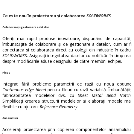
Ce este nou în proiectarea și colaborarea
SOLIDWORKS
Colaborare și gestionare a datelor
Oferiți mai rapid produse inovatoare, dispunând de capacități
îmbunătățite de colaborare și de gestionare a datelor, cum ar fi
conectarea și colaborarea direct cu colegii din industrie în cadrul
SOLIDWORKS
. Asigurați integritatea datelor cu notificări în timp real
despre modificările aduse designului de către membrii echipei.
Piese
Integrați fără probleme parametrii de rază cu noua opțiune
Continuous edge blend
pentru fileuri cu rază variabilă. Îmbunătățiți
fabricabilitatea modelelor dvs. cu
Sheet Metal Bend Notch
.
Simplificați crearea structurii modelelor și elaborați modele mai
flexibile cu ajutorul
Reference Geometry.
Ansambluri
Accelerați proiectarea prin copierea componentelor ansamblului