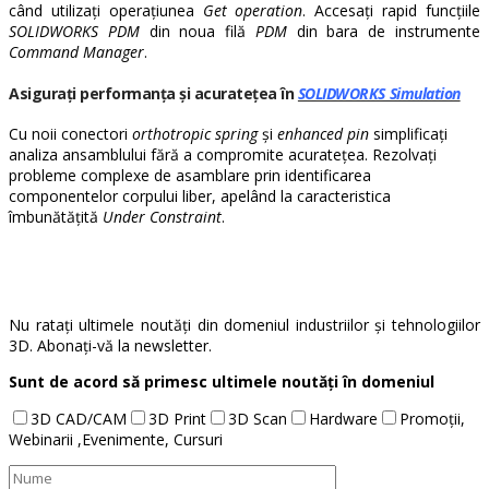
când utilizați operațiunea
Get operation
. Accesați rapid funcțiile
SOLIDWORKS PDM
din noua filă
PDM
din bara de instrumente
Command Manager
.
Asigurați performanța și acuratețea în
SOLIDWORKS Simulation
Cu noii conectori
orthotropic spring
și
enhanced pin
simplificați
analiza ansamblului fără a compromite acuratețea. Rezolvați
probleme complexe de asamblare prin identificarea
componentelor corpului liber, apelând la caracteristica
îmbunătățită
Under Constraint
.
Nu ratați ultimele noutăți din domeniul industriilor și tehnologiilor
3D. Abonați-vă la newsletter.
Sunt de acord să primesc ultimele noutăți în domeniul
3D CAD/CAM
3D Print
3D Scan
Hardware
Promoții,
Webinarii ,Evenimente, Cursuri