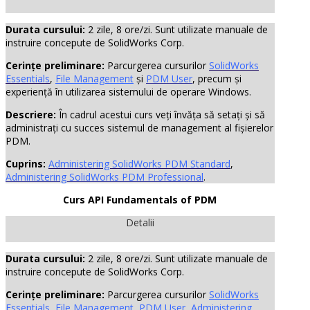
Durata cursului:
2 zile, 8 ore/zi. Sunt utilizate manuale de
instruire concepute de SolidWorks Corp.
Cerințe preliminare:
Parcurgerea cursurilor
SolidWorks
Essentials
,
File Management
și
PDM User
, precum și
experiență în utilizarea sistemului de operare Windows.
Descriere:
În cadrul acestui curs veți învăța să setați și să
administrați cu succes sistemul de management al fișierelor
PDM.
Cuprins:
Administering SolidWorks PDM Standard
,
Administering SolidWorks PDM Professional
.
Curs API Fundamentals of PDM
Detalii
Durata cursului:
2 zile, 8 ore/zi. Sunt utilizate manuale de
instruire concepute de SolidWorks Corp.
Cerințe preliminare:
Parcurgerea cursurilor
SolidWorks
Essentials
,
File Management
,
PDM User
,
Administering