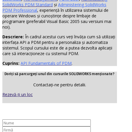
SolidWorks PDM Standard
și
Administering SolidWorks
PDM Professional
, experiență în utilizarea sistemului de
operare Windows și cunoștințe despre limbaje de
programare (preferabil Visual Basic 2005 sau versiuni mai
noi).
Descriere:
În cadrul acestui curs veți învăța cum să utilizați
interfața API a PDM pentru a personaliza și automatiza
sistemul. Scopul cursului este de a putea dezvolta aplicații
care să interacționeze cu sistemul PDM.
Cuprins:
API Fundamentals of PDM
.
Doriți să parcurgeți unul din cursurile SOLIDWORKS menționate?
Contactați-ne pentru detalii.
Rezevă-ți un loc