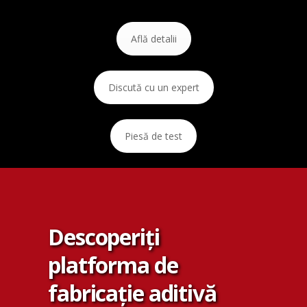
Află detalii
Discută cu un expert
Piesă de test
Descoperiți
platforma de
fabricație aditivă