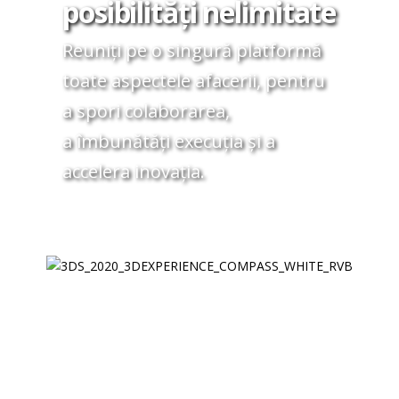
posibilități nelimitate
Reuniți pe o singură platformă
toate aspectele afacerii, pentru
a spori colaborarea,
a îmbunătăți execuția și a
accelera inovația.
Află detalii
Programează un demo