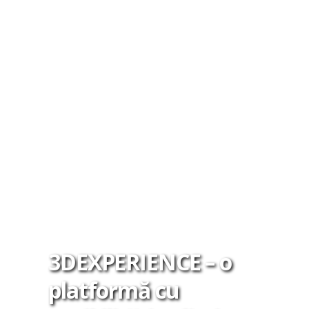
Primul distribuitor SOLIDWORKS
certificat tehnic din România.
Integrator de soluții 3D CAD/CAM, 3D
SCAN, 3D PRINT, Hardware.
Suntem aici pentru a ne asigura că nu
există limite în calea creativității.
3DEXPERIENCE – o
platformă cu