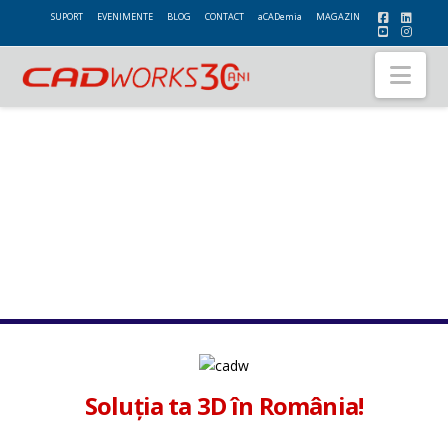
SUPORT
EVENIMENTE
BLOG
CONTACT
aCADemia
MAGAZIN
Nav
Soluția ta 3D în România!