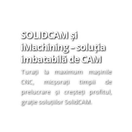
SOLIDCAM și
iMachining – soluția
imbatabilă de CAM
Turați la maximum mașinile
CNC, micșorați timpii de
prelucrare și creșteți profitul,
grație soluțiilor SolidCAM.