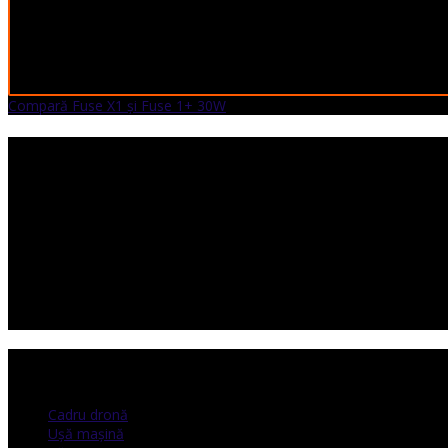
Compară Fuse X1 și Fuse 1+ 30W
Cadru dronă
Ușă mașină