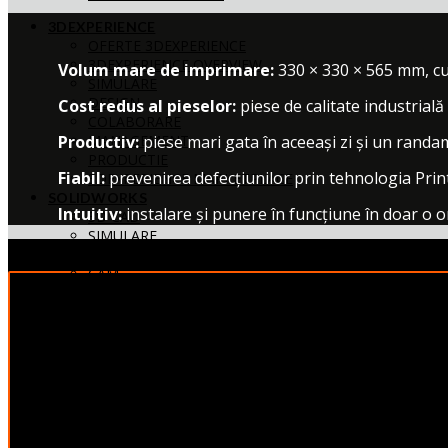
3DEXPERIENCE
OFERTE 3DEXPERIENCE
3DEXPERIENCE OVERVIEW
Volum mare de imprimare:
330 × 330 × 565 mm, cu
SIMULARE
DESIGN
Cost redus al pieselor:
piese de calitate industrială
COLABORARE
Productiv:
piese mari gata în aceeași zi și un randam
MANAGEMENT
PRODUCTIE
Fiabil:
prevenirea defecțiunilor prin tehnologia Print
3DEXPERIENCE MARKETPLACE
SOLIDWORKS
Intuitiv:
instalare și punere în funcțiune în doar o o
3D CAD
SIMULARE
2D CAD
CAM
ELECTRIC&ELECTRONIC
COMUNICARE TEHNICĂ
MANAGEMENT DOCUMENTE
VIZUALIZARE
PRINT3D
3D SYSTEMS
MARKFORGED
FORMLABS
HP 3D PRINTING