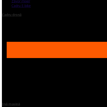
Zăvor mixer
Cadru E-bike
Cadru dronă
Ușă mașină