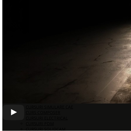
VIZUALIZARE
PRINT3D
3D SYSTEMS
MARKFORGED
FORMLABS
HP 3D PRINTING
MASSIVIT
SCAN3D
CREAFORM
PEEL 3D
SOLIDCAM
SWOOD
HARDWARE
3DCONNEXION
HP
TRAINING
CURSURI 3D CAD
CURSURI SIMULARE CAE
CURS COMPOSER
CURSURI ELECTRICAL
CURSURI PDM
CURSURI SOLIDCAM