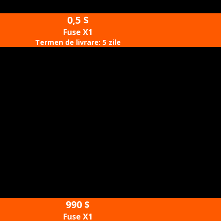
3280/Build
0,5 $
Fuse X1
Termen de livrare: 5 zile
22 $
Externalizat
Termen de livrare: 14 zile
1,56 $
Legacy SLS
Termen de livrare: 7 zile
Cadru E-bike
1/Build
990 $
Fuse X1