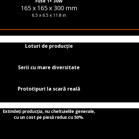
Fuse 1+ 30W
165 x 165 x 300 mm
6.5 x 6.5 x 11.8 in
Loturi de producție
Serii cu mare diversitate
Prototipuri la scară reală
Extindeți producția, nu cheltuielile generale,
cu un cost pe piesă redus cu 50%.