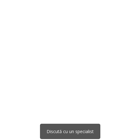
CAD/CAM creat
special pentru
industria
prelucrării
lemnului.
SWOOD
îți oferă un control
complet — de la
concept la
producția finală —
pentru eficiență
maximă, precizie
ridicată și timp
redus de execuție.
Discută cu un specialist