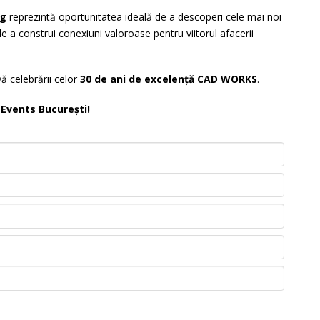
ng
reprezintă oportunitatea ideală de a descoperi cele mai noi
i de a construi conexiuni valoroase pentru viitorul afacerii
vă celebrării celor
30 de ani de excelență CAD WORKS
.
Events București!