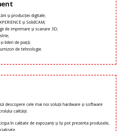
ment
rii și producției digitale;
XPERIENCE și SolidCAM;
gii de imprimare și scanare 3D;
trie;
i lideri de piață;
urnizori de tehnologie.
 să descopere cele mai noi soluții hardware și software
olului calității.
cipa în calitate de expozanți și își pot prezenta produsele,
cializate.