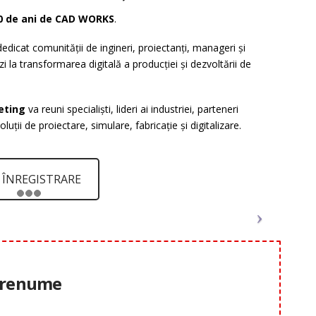
0 de ani de CAD WORKS
.
edicat comunității de ingineri, proiectanți, manageri și
 zi la transformarea digitală a producției și dezvoltării de
eting
va reuni specialiști, lideri ai industriei, parteneri
luții de proiectare, simulare, fabricație și digitalizare.
ÎNREGISTRARE
e renume