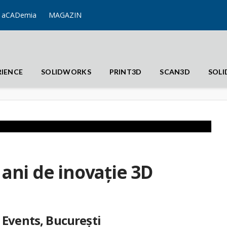
aCADemia
MAGAZIN
RIENCE
SOLIDWORKS
PRINT3D
SCAN3D
SOL
ani de inovație 3D
Events, București