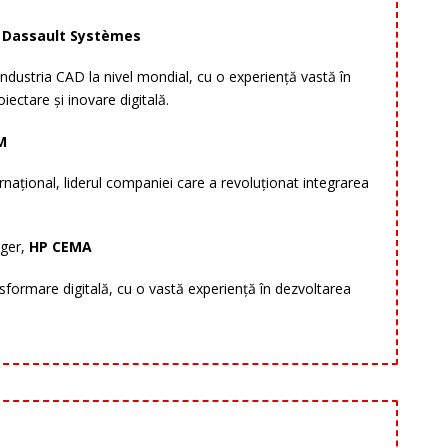
,
Dassault Systèmes
 industria CAD la nivel mondial, cu o experiență vastă în
ectare și inovare digitală.
M
ernațional, liderul companiei care a revoluționat integrarea
ger,
HP CEMA
ansformare digitală, cu o vastă experiență în dezvoltarea