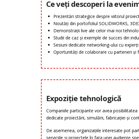
Ce veți descoperi la eveni
Prezentări strategice despre viitorul proiectă
Noutăți din portofoliul SOLIDWORKS, 3DE
Demonstrații live ale celor mai noi tehnolo
Studii de caz și exemple de succes din indus
Sesiuni dedicate networking-ului cu experți ș
Oportunități de colaborare cu parteneri și f
Expoziție tehnologică
Companiile participante vor avea posibilitatea
dedicate proiectării, simulării, fabricației și contr
De asemenea, organizațiile interesate pot parti
serviciile și proiectele în fața unei audiențe spe