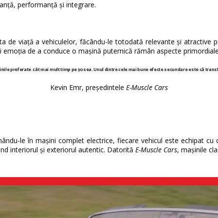
nță, performanță și integrare.
a de viață a vehiculelor, făcându-le totodată relevante și atractive p
și emoția de a conduce o mașină puternică rămân aspecte primordiale
ile preferate cât mai mult timp pe șosea. Unul dintre cele mai bune efecte secundare este că transfor
Kevin Emr, p
reședintele
E-Muscle Cars
ndu-le în mașini complet electrice, fiecare vehicul este echipat cu ce
interiorul și exteriorul autentic. Datorită
E-Muscle Cars
, mașinile cl