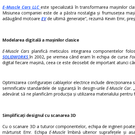
E-Muscle Cars LLC
este specializată în transformarea mașinilor cla
Misiunea companiei este de a păstra nostalgia și frumusețea mașin
adăugând motoare
EV
de ultimă generație”, rezumă Kevin Emr, pre
Modelarea digitală a mașinilor clasice
E-Muscle Cars
planifică meticulos integrarea componentelor folo
SOLIDWORKS
în 2002, pe vremea când eram în echipa de curse
Fo
digital fiecare mașină, ceea ce este deosebit de important atunci câ
Optimizarea configurației cablajelor electrice include direcționarea s
semnificativ standardele de siguranță în design-urile
E-Muscle Car
. 
adevărat să ne planificăm producția și utilizarea materialului pentru 
Simplificați designul cu scanarea 3D
Cu o scanare 3D a tuturor componentelor, echipa de ingineri poate f
mărturisit Emr. Echipa
E-Muscle
îmbină ulterior suprafețele și as