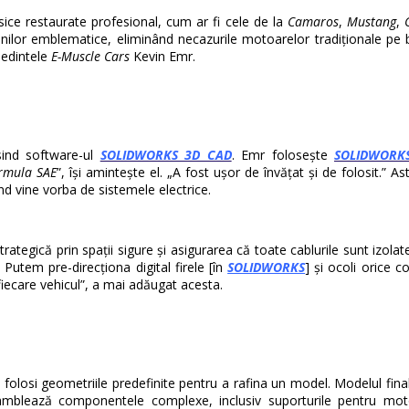
sice restaurate profesional, cum ar fi cele de la
Camaros
,
Mustang
,
ilor emblematice, eliminând necazurile motoarelor tradiționale pe be
ședintele
E-Muscle Cars
Kevin Emr.
sind software-ul
SOLIDWORKS 3D CAD
. Emr folosește
SOLIDWORK
rmula SAE
”, își amintește el. „A fost ușor de învățat și de folosit.” As
nd vine vorba de sistemele electrice.
trategică prin spații sigure și asigurarea că toate cablurile sunt izola
„ Putem pre-direcționa digital firele [în
SOLIDWORKS
] și ocoli orice 
fiecare vehicul”, a mai adăugat acesta.
olosi geometriile predefinite pentru a rafina un model. Modelul fina
amblează componentele complexe, inclusiv suporturile pentru motor