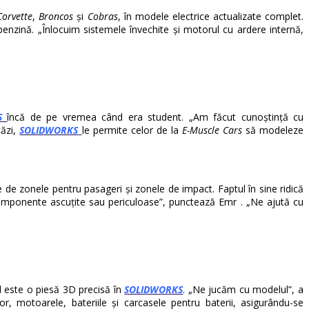
Corvette
,
Broncos
și
Cobras
, în modele electrice actualizate complet.
nzină. „Înlocuim sistemele învechite și motorul cu ardere internă,
S
încă de pe vremea când era student. „Am făcut cunoștință cu
tăzi,
SOLIDWORKS
le permite celor de la
E-Muscle Cars
să modeleze
te de zonele pentru pasageri și zonele de impact. Faptul în sine ridică
componente ascuțite sau periculoase”, punctează Emr . „Ne ajută cu
l este o piesă 3D precisă în
SOLIDWORKS
. „Ne jucăm cu modelul”, a
, motoarele, bateriile și carcasele pentru baterii, asigurându-se