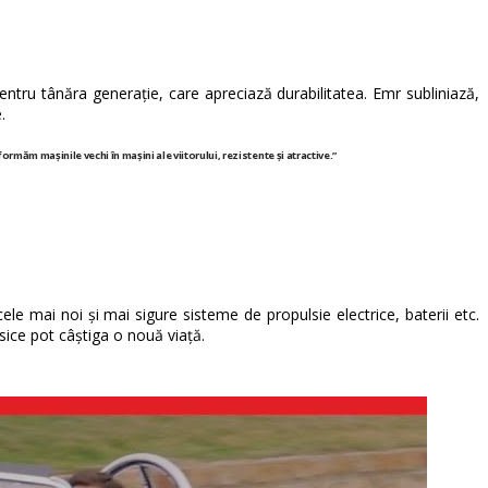
entru tânăra generație, care apreciază durabilitatea. Emr subliniază,
.
măm mașinile vechi în mașini ale viitorului, rezistente și atractive.”
le mai noi și mai sigure sisteme de propulsie electrice, baterii etc.
asice pot câștiga o nouă viață.