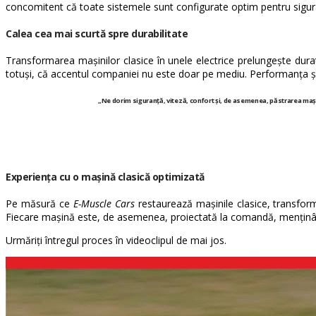
concomitent că toate sistemele sunt configurate optim pentru sigura
Calea cea mai scurtă spre durabilitate
Transformarea mașinilor clasice în unele electrice prelungește durat
totuși, că accentul companiei nu este doar pe mediu. Performanța 
„Ne dorim siguranță, viteză, confort și, de asemenea, păstrarea mașin
Experiența cu o mașină clasică optimizată
Pe măsură ce
E-Muscle Cars
restaurează mașinile clasice, transformâ
Fiecare mașină este, de asemenea, proiectată la comandă, menținând 
Urmăriți întregul proces în videoclipul de mai jos.