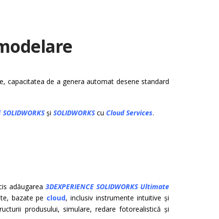
 modelare
ltele, capacitatea de a genera automat desene standard
E SOLIDWORKS
și
SOLIDWORKS
cu
Cloud Services
.
cis adăugarea
3D
EXPERIENCE SOLIDWORKS
Ultimate
ate, bazate pe
cloud
, inclusiv instrumente intuitive și
ucturii produsului, simulare, redare fotorealistică și