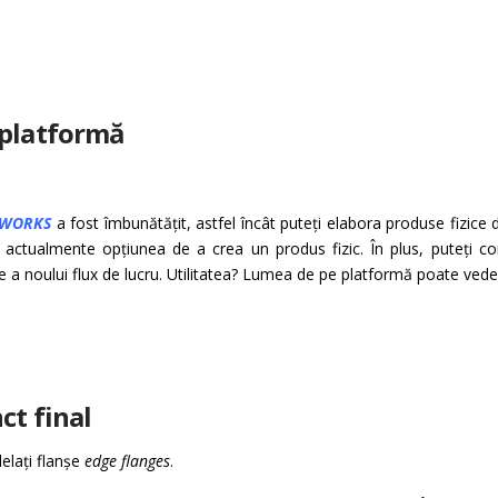
 platformă
DWORKS
a fost îmbunătățit, astfel încât puteți elabora produse fizice
i actualmente opțiunea de a crea un produs fizic. În plus, puteți 
rte a noului flux de lucru. Utilitatea? Lumea de pe platformă poate ved
ct final
elați flanșe
edge flanges
.