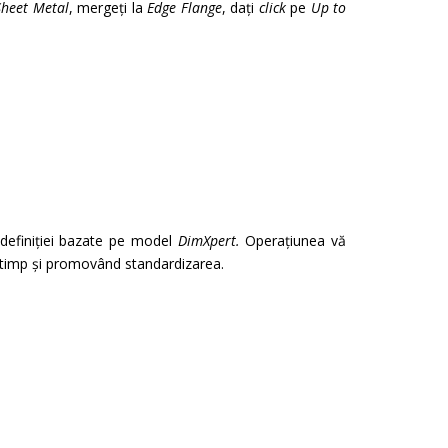
Sheet Metal
, mergeți la
Edge Flange
, dați
click
pe
Up to
 definiției bazate pe model
DimXpert.
Operațiunea vă
d timp și promovând standardizarea.