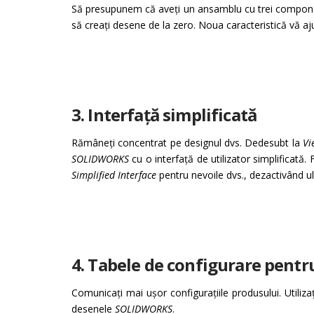
Să presupunem că aveți un ansamblu cu trei compone
să creați desene de la zero. Noua caracteristică vă aj
3. Interfață simplificată
Rămâneți concentrat pe designul dvs. Dedesubt la
Vi
SOLIDWORKS
cu o interfață de utilizator simplificată
Simplified Interface
pentru nevoile dvs., dezactivând u
4. Tabele de configurare pentr
Comunicați mai ușor configurațiile produsului. Utiliza
desenele
SOLIDWORKS
.