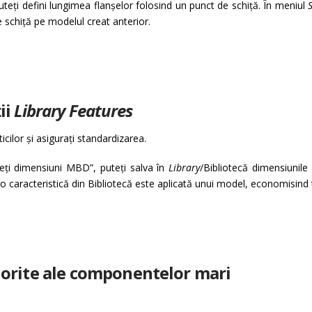
uteți defini lungimea flanșelor folosind un punct de schiță. În meniul
de schiță pe modelul creat anterior.
ii
Library Features
cilor și asigurați standardizarea.
deți dimensiuni MBD”, puteți salva în
Library
/Bibliotecă dimensiunile
d o caracteristică din Bibliotecă este aplicată unui model, economisin
dorite ale componentelor mari