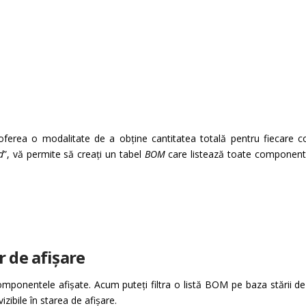
oferea o modalitate de a obține cantitatea totală pentru fiecare 
d
”, vă permite să creați un tabel
BOM
care listează toate componentele
r de afișare
mponentele afișate. Acum puteți filtra o listă BOM pe baza stării de 
ibile în starea de afișare.