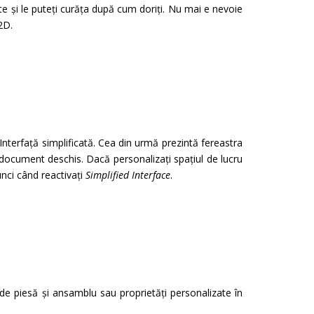
i le puteți curăța după cum doriți. Nu mai e nevoie
2D.
/Interfață simplificată. Cea din urmă prezintă fereastra
e document deschis. Dacă personalizați spațiul de lucru
tunci când reactivați
Simplified Interface
.
or de piesă și ansamblu sau proprietăți personalizate în