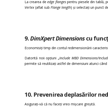
La crearea de
edge flanges
pentru piesele din tablă, p
Vertex
(aflat sub
Flange length
) și selectați un punct 
9.
DimXpert Dimensions
cu funcț
Economisiți timp din contul redimensionării caracteristi
Datorită noii opțiuni „
Include MBD Dimensions
/Inclu
permite să reutilizați astfel de dimensiuni atunci cân
10. Prevenirea deplasărilor ne
Asigurați-vă că nu faceți vreo mișcare greșită.