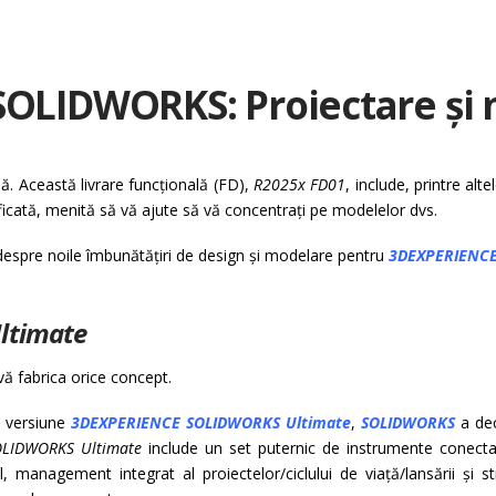
SOLIDWORKS: Proiectare și
lă. Această livrare funcțională (FD),
R2025x FD01
, include, printre a
ficată, menită să vă ajute să vă concentrați pe modelelor dvs.
i despre noile îmbunătățiri de design și modelare pentru
3DEXPERIENC
ltimate
vă fabrica orice concept.
ma versiune
3DEXPERIENCE SOLIDWORKS Ultimate
,
SOLIDWORKS
a de
OLIDWORKS Ultimate
include un set puternic de instrumente conect
management integrat al proiectelor/ciclului de viață/lansării și str