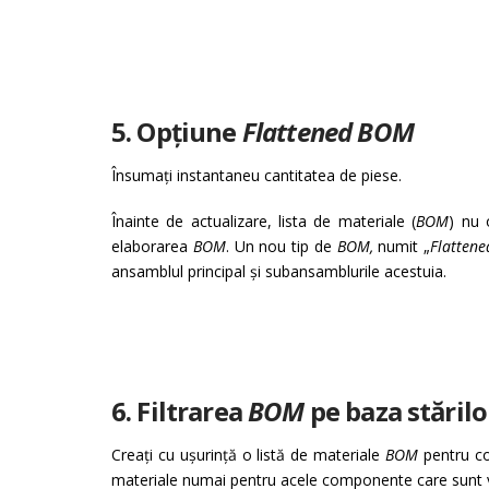
5. Opțiune
Flattened BOM
Însumați instantaneu cantitatea de piese.
Înainte de actualizare, lista de materiale (
BOM
) nu 
elaborarea
BOM
. Un nou tip de
BOM,
numit „
Flattene
ansamblul principal și subansamblurile acestuia.
6. Filtrarea
BOM
pe baza stărilo
Creați cu ușurință o listă de materiale
BOM
pentru co
materiale numai pentru acele componente care sunt viz