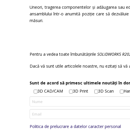
Uneori, tragerea componentelor și adăugarea sau edit
ansamblului într-o anumită poziție care să dezvălui
măsuri.
Pentru a vedea toate îmbunătățirile
SOLIDWORKS R20
Dacă vă sunt utile articolele noastre, nu ezitați să vă
Sunt de acord să primesc ultimele noutăți în do
3D CAD/CAM
3D Print
3D Scan
Ha
Politica de prelucrare a datelor caracter personal