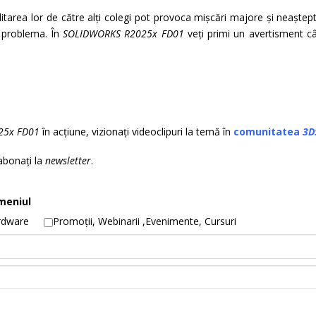
area lor de către alți colegi pot provoca mișcări majore și neaștepta
e problema. În
SOLIDWORKS R2025x FD01
veți primi un avertisment câ
25x FD01
în acțiune, vizionați videoclipuri la temă în
comunitatea
3D
 abonați la
newsletter
.
meniul
rdware
Promoții, Webinarii ,Evenimente, Cursuri