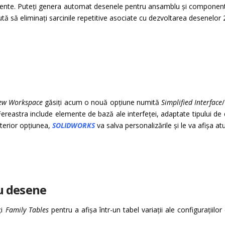
nte. Puteți genera automat desenele pentru ansamblu și componente ș
ută să eliminați sarcinile repetitive asociate cu dezvoltarea desenelor 
ew Workspace
găsiți acum o nouă opțiune numită
Simplified Interface
. Fereastra include elemente de bază ale interfeței, adaptate tipului d
lterior opțiunea,
SOLIDWORKS
va salva personalizările și le va afișa a
u desene
ți
Family Tables
pentru a afișa într-un tabel variații ale configurațiil