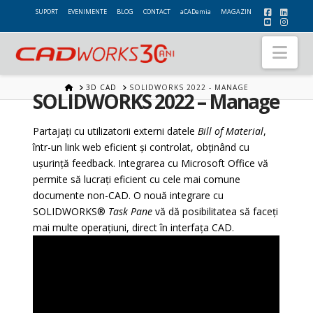
SUPORT
EVENIMENTE
BLOG
CONTACT
aCADemia
MAGAZIN
Nav
HOME
3D CAD
SOLIDWORKS 2022 - MANAGE
SOLIDWORKS 2022 – Manage
Partajați cu utilizatorii externi datele
Bill of Material
,
într-un link web eficient și controlat, obținând cu
ușurință feedback. Integrarea cu Microsoft Office vă
permite să lucrați eficient cu cele mai comune
documente non-CAD. O nouă integrare cu
SOLIDWORKS®
Task Pane
vă dă posibilitatea să faceți
mai multe operațiuni, direct în interfața CAD.