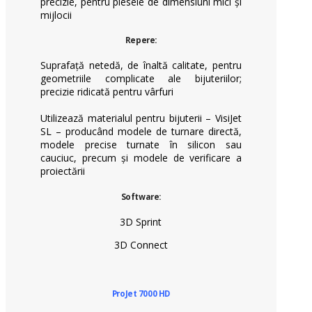
precizie, pentru piesele de dimensiuni mici și
mijlocii
Repere:
Suprafață netedă, de înaltă calitate, pentru
geometriile complicate ale bijuteriilor;
precizie ridicată pentru vârfuri
Utilizează materialul pentru bijuterii – VisiJet
SL – producând modele de turnare directă,
modele precise turnate în silicon sau
cauciuc, precum și modele de verificare a
proiectării
Software:
3D Sprint
3D Connect
ProJet 7000 HD