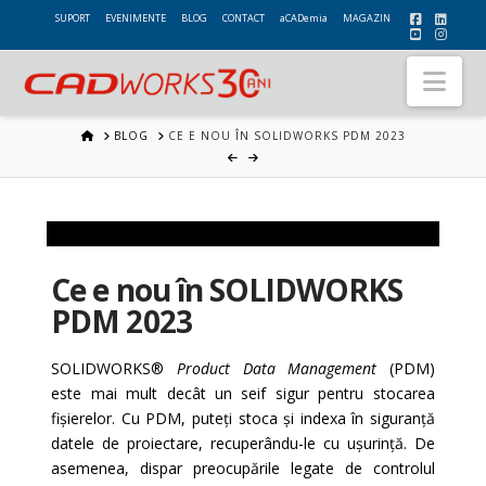
SUPORT
EVENIMENTE
BLOG
CONTACT
aCADemia
MAGAZIN
Nav
HOME
BLOG
CE E NOU ÎN SOLIDWORKS PDM 2023
Ce e nou în SOLIDWORKS
PDM 2023
SOLIDWORKS®
Product Data Management
(PDM)
este mai mult decât un seif sigur pentru stocarea
fișierelor.
Cu PDM, puteți stoca și indexa în siguranță
datele de proiectare, recuperându-le cu ușurință. De
asemenea, dispar preocupările legate de controlul