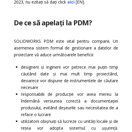
2023, nu ezitați să dați click
aici
[EN].
De ce să apelați la PDM?
SOLIDWORKS PDM este vital pentru companii. Un
asemenea sistem formal de gestionare a datelor de
proiectare vă aduce următoarele beneficii:
designerii și inginerii vor petrece mai puțin timp
căutând date și mai mult timp proiectând,
deoarece vor dispune de instrumentele de căutare
necesare
responsabilii de producție vor avea mereu la
îndemână versiunea corectă a documentației
produsului, evitând deșeurile sau necesitatea de a
reface o lucrare
utilizatorii obișnuiți să lucreze cu unități locale și de
rețea vor adopta sistemul cu ușurință.