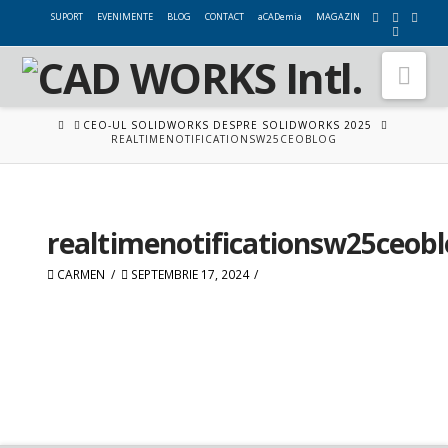
SUPORT
EVENIMENTE
BLOG
CONTACT
aCADemia
MAGAZIN
Nav
HOME
CEO-UL SOLIDWORKS DESPRE SOLIDWORKS 2025
REALTIMENOTIFICATIONSW25CEOBLOG
realtimenotificationsw25ceob
CARMEN
SEPTEMBRIE 17, 2024