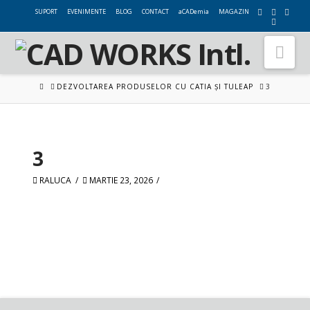
SUPORT
EVENIMENTE
BLOG
CONTACT
aCADemia
MAGAZIN
Nav
HOME
DEZVOLTAREA PRODUSELOR CU CATIA ȘI TULEAP
3
3
RALUCA
MARTIE 23, 2026