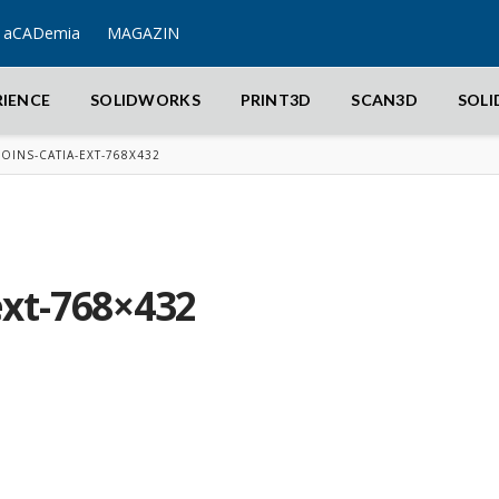
aCADemia
MAGAZIN
RIENCE
SOLIDWORKS
PRINT3D
SCAN3D
SOL
JOINS-CATIA-EXT-768X432
ext-768×432