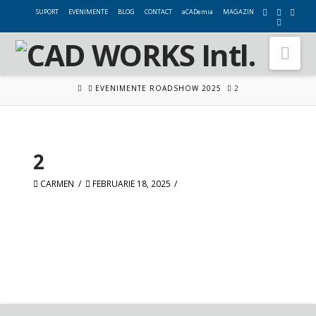
SUPORT
EVENIMENTE
BLOG
CONTACT
aCADemia
MAGAZIN
Nav
HOME
EVENIMENTE ROADSHOW 2025
2
2
CARMEN
FEBRUARIE 18, 2025