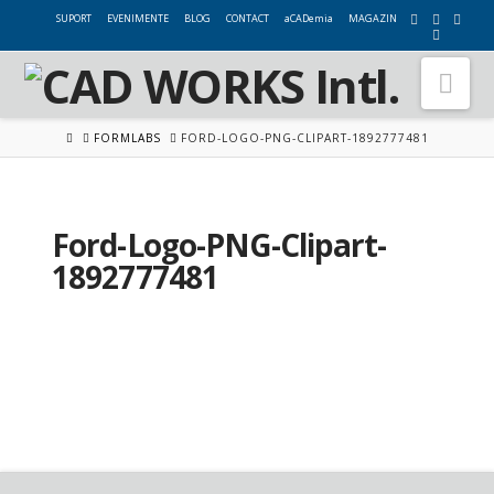
SUPORT
EVENIMENTE
BLOG
CONTACT
aCADemia
MAGAZIN
Nav
HOME
FORMLABS
FORD-LOGO-PNG-CLIPART-1892777481
Ford-Logo-PNG-Clipart-
1892777481