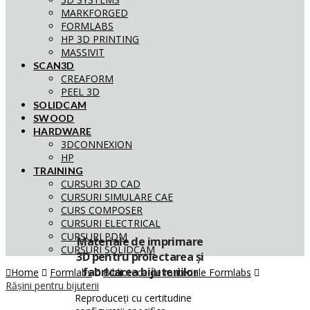
MARKFORGED
FORMLABS
HP 3D PRINTING
MASSIVIT
SCAN3D
CREAFORM
PEEL 3D
SOLIDCAM
SWOOD
HARDWARE
3DCONNEXION
HP
TRAINING
CURSURI 3D CAD
CURSURI SIMULARE CAE
CURS COMPOSER
CURSURI ELECTRICAL
CURSURI PDM
Materiale de imprimare
CURSURI SOLIDCAM
3D
pentru proiectarea și
fabricarea
bijuteriilor
Home
Formlabs
Biblioteca de materiale Formlabs
Rășini pentru bijuterii
Reproduceți cu certitudine