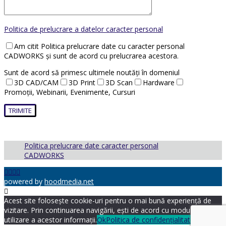
Politica de prelucrare a datelor caracter personal
Am citit Politica prelucrare date cu caracter personal
CADWORKS și sunt de acord cu prelucrarea acestora.
Sunt de acord să primesc ultimele noutăți în domeniul
3D CAD/CAM
3D Print
3D Scan
Hardware
Promoții, Webinarii, Evenimente, Cursuri
Politica prelucrare date caracter personal
CADWORKS
powered by
hoodmedia.net
Acest site folosește cookie-uri pentru o mai bună experiență de
vizitare. Prin continuarea navigării, ești de acord cu modul de
utilizare a acestor informații.
Ok
Politica de confidențialitate