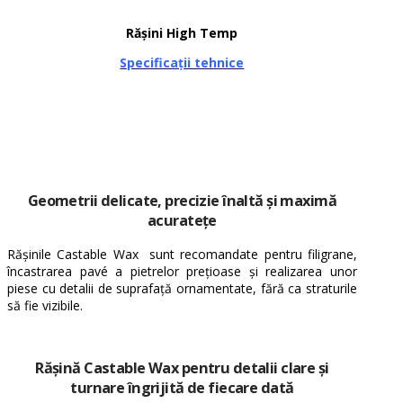
Rășini High Temp
Specificații tehnice
Geometrii delicate, precizie înaltă
și maximă
acuratețe
Rășinile Castable Wax sunt recomandate pentru filigrane,
încastrarea pavé a pietrelor prețioase și realizarea unor
piese cu detalii de suprafață ornamentate, fără ca straturile
să fie vizibile.
Rășină Castable Wax
pentru detalii clare și
turnare îngrijită de fiecare dată