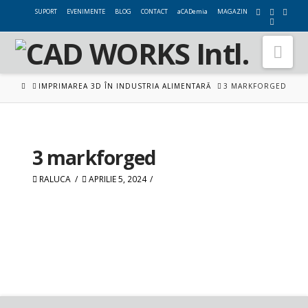
SUPORT
EVENIMENTE
BLOG
CONTACT
aCADemia
MAGAZIN
Nav
HOME
IMPRIMAREA 3D ÎN INDUSTRIA ALIMENTARĂ
3 MARKFORGED
3 markforged
RALUCA
APRILIE 5, 2024