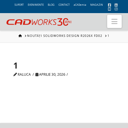
SUPORT
EVENIMENTE
BLOG
CONTACT
aCADemia
MAGAZIN
Nav
HOME
NOUTĂȚI SOLIDWORKS DESIGN R2026X FD02
1
1
RALUCA
APRILIE 30, 2026