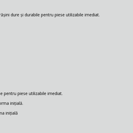
rășini dure și durabile pentru piese utilizabile imediat.
e pentru piese utilizabile imediat.
orma inițială.
a inițială