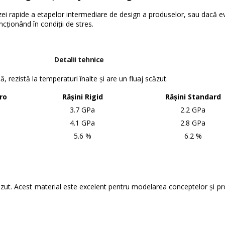
izei rapide a etapelor intermediare de design a produselor, sau dacă ev
ncționând în condiții de stres.
Detalii tehnice
 rezistă la temperaturi înalte și are un fluaj scăzut.
ro
Rășini Rigid
Rășini Standard
3.7 GPa
2.2 GPa
4.1 GPa
2.8 GPa
5.6 %
6.2 %
căzut. Acest material este excelent pentru modelarea conceptelor și prot