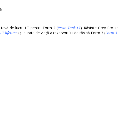
ie
i tavă de lucru LT pentru Form 2 (
Resin Tank LT
). Rășinile Grey Pro sc
LT lifetime
) și durata de viață a rezervorului de rășină Form 3 (
Form 3 