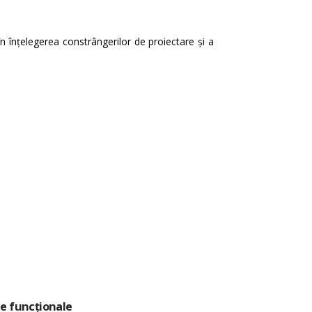
în înțelegerea constrângerilor de proiectare și a
le funcționale