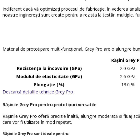
Indiferent dacă vă optimizați procesul de fabricație, în vederea anal
noastre inginerești sunt create pentru a rezista la testări multiple, fu
Material de prototipare multi-funcțional, Grey Pro are o alungire bună,
Rășini Grey P
Rezistența la încovoire (GPa)
2.0 GPa
Modulul de elasticitate (GPa)
2.6 GPa
Elongație (%)
13.0 %
Descarcă detaliile tehnice Grey Pro
Rășinile Grey Pro
pentru prototipuri versatile
Rășinile Grey Pro oferă precizie înaltă, alungire moderată și fluaj s
care vor fi utilizate în mod repetat.
Rășinile Grey Pro sunt ideale pentru: