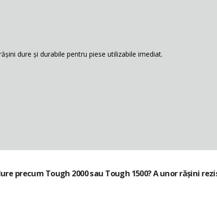
rășini dure și durabile pentru piese utilizabile imediat.
dure
precum Tough 2000 sau Tough 1500?
A unor rășini rez