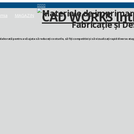
Materiale de imprima
mia
MAGAZIN
Fabricație și D
 elaborată pentru a vă ajuta să reduceți costurile, să fiți competitivi și să vizualizați rapid diverse e