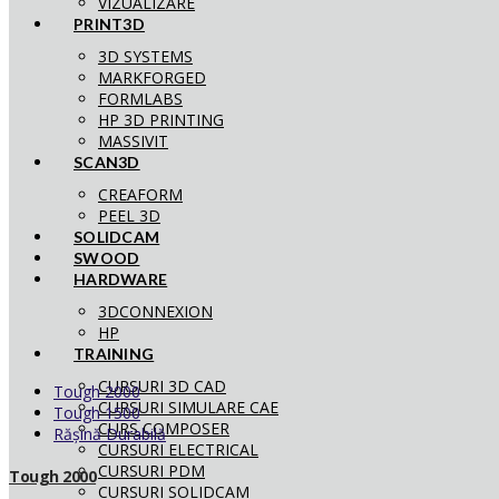
VIZUALIZARE
PRINT3D
3D SYSTEMS
MARKFORGED
FORMLABS
HP 3D PRINTING
MASSIVIT
SCAN3D
CREAFORM
PEEL 3D
SOLIDCAM
SWOOD
HARDWARE
3DCONNEXION
HP
TRAINING
CURSURI 3D CAD
Tough 2000
CURSURI SIMULARE CAE
Tough 1500
CURS COMPOSER
Rășină Durabilă
CURSURI ELECTRICAL
CURSURI PDM
Tough 2000
CURSURI SOLIDCAM