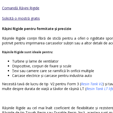
Comandă Rășini Rigide
Solicită o mostră gratis
Rășini Rigide
pentru fermitate și precizie
Rășinile Rigide conțin fibră de sticlă pentru a oferi o rigiditate sp
potrivit pentru imprimarea carcaselor subțiri sau a altor detalii de ace
Rășinile Rigide sunt ideale pentru:
Turbine și lame de ventilator
Dispozitive, corpuri de fixare și scule
Țevi sau camere care se ramifică în orificii multiple
Carcase electrice și carcase pentru industria auto
Necesită tavă de lucru de tip V2 pentru Form 3 (
Resin Tank V2
)
și ta
multe despre durata de viață a tăvilor de rășină LT (
Resin Tank LT lif
Rășinile Rigide au cel mai înalt coeficient de flexibilitate și rezis
Rășinile de tip Tough Resin sau Durable Resin, însă, acestea sunt mai 