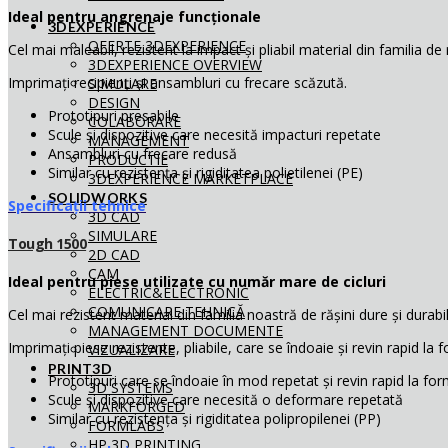
Ideal pentru angrenaje funcționale
3DEXPERIENCE
OFERTE 3DEXPERIENCE
Cel mai maleabil, rezistent la impact și pliabil material din familia de 
3DEXPERIENCE OVERVIEW
Imprimați recipienți
și ansambluri cu frecare scăzută.
SIMULARE
DESIGN
Prototipuri presabile
COLABORARE
Scule și dispozitive
care necesită impacturi repetate
MANAGEMENT
Ansambluri cu frecare redusă
PRODUCTIE
Similar cu rezistența și rigiditatea polietilenei (PE)
3DEXPERIENCE MARKETPLACE
SOLIDWORKS
Specificații tehnice
3D CAD
SIMULARE
Tough 1500
2D CAD
CAM
Ideal pentru piese utilizate cu număr mare de cicluri
ELECTRIC&ELECTRONIC
COMUNICARE TEHNICĂ
Cel mai rezistent material din familia noastră de rășini dure și durabil
MANAGEMENT DOCUMENTE
Imprimați
piese rezistente, pliabile, care se îndoaie și revin rapid la f
VIZUALIZARE
PRINT3D
Prototipuri care se îndoaie în mod repetat și revin rapid la form
3D SYSTEMS
Scule și dispozitive
care necesită
o deformare repetată
MARKFORGED
Similar cu rezistența și rigiditatea polipropilenei (PP)
FORMLABS
HP 3D PRINTING