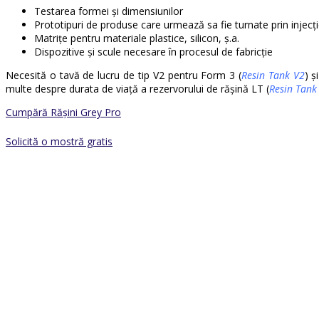
Testarea formei și dimensiunilor
Prototipuri de produse care urmează sa fie turnate prin injecț
Matrițe pentru materiale plastice, silicon, ș.a.
Dispozitive și scule necesare în procesul de fabricție
Necesită o tavă de lucru de tip V2 pentru Form 3 (
Resin Tank V2
) ș
multe despre durata de viață a rezervorului de rășină LT (
Resin Tank 
Cumpără Rășini Grey Pro
Solicită o mostră gratis