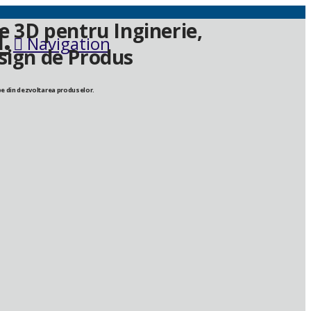
re 3D pentru
Inginerie,
Navigation
esign de Produs
tape din dezvoltarea produselor.