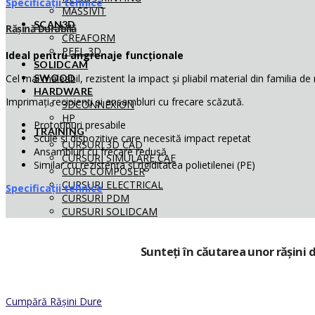
Specificații tehnice
MASSIVIT
SCAN3D
Rășină Durabilă
CREAFORM
PEEL 3D
Ideal pentru angrenaje funcționale
SOLIDCAM
Cel mai maleabil, rezistent la impact și pliabil material din familia de 
SWOOD
HARDWARE
Imprimați recipienți
și ansambluri cu frecare scăzută.
3DCONNEXION
HP
Prototipuri presabile
TRAINING
Scule și dispozitive
care necesită impact repetat
CURSURI 3D CAD
Ansambluri cu frecare redusă
CURSURI SIMULARE CAE
Similar cu rezistența și rigiditatea polietilenei (PE)
CURS COMPOSER
CURSURI ELECTRICAL
Specificații tehnice
CURSURI PDM
CURSURI SOLIDCAM
Sunteți în căutarea unor rășini 
Cumpără Rășini Dure