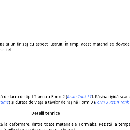
orită și un finisaj cu aspect lustruit. În timp, acest material se doved
st fel.
vă de lucru de tip LT pentru Form 2 (
Resin Tank LT
)
. Rășina rigidă scade
etime
) și durata de viață a tăvilor de rășină Form 3 (
Form 3 Resin Tank 
Detalii tehnice
tență la deformare, dintre toate materialele Formlabs. Rezistă la tempe
fragile și mai puțin rezistente la impact.