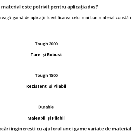
 material este potrivit pentru aplicația dvs?
treagă gamă de aplicații.
Identificarea celui mai bun material constă 
Tough 2000
Tare și Robust
Tough 1500
Rezistent și Pliabil
Durable
Maleabil și Pliabil
ocări inginerești
cu ajutorul unei game variate de materia