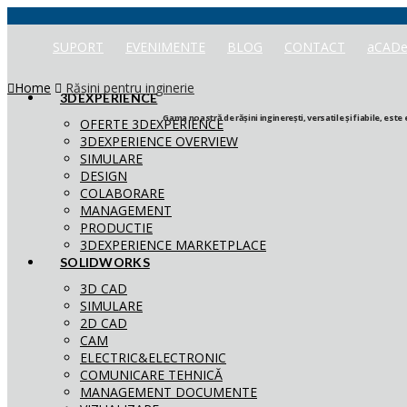
SUPORT
EVENIMENTE
BLOG
CONTACT
aCADe
Home
Rășini pentru inginerie
3DEXPERIENCE
Gama noastră de rășini inginerești, versatile și fiabile, este
OFERTE 3DEXPERIENCE
3DEXPERIENCE OVERVIEW
SIMULARE
DESIGN
COLABORARE
MANAGEMENT
PRODUCTIE
3DEXPERIENCE MARKETPLACE
SOLIDWORKS
3D CAD
SIMULARE
2D CAD
CAM
ELECTRIC&ELECTRONIC
COMUNICARE TEHNICĂ
MANAGEMENT DOCUMENTE