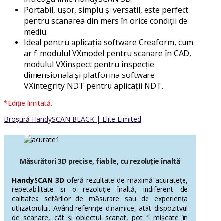
Portabil, ușor, simplu și versatil, este perfect
pentru scanarea din mers în orice condiții de
mediu.
Ideal pentru aplicația software Creaform, cum
ar fi modulul VXmodel pentru scanare în CAD,
modulul VXinspect pentru inspecție
dimensională și platforma software
VXintegrity NDT pentru aplicații NDT.
*Ediție limitată.
Broșură HandySCAN BLACK | Elite Limited
Măsurători 3D precise, fiabile,
cu rezoluție înaltă
HandySCAN 3D
oferă rezultate de maximă acuratețe,
repetabilitate și o rezoluție înaltă, indiferent de
calitatea setărilor de măsurare sau de experiența
utlizatorului. Având referințe dinamice, atât dispozitvul
de scanare, cât și obiectul scanat, pot fi mișcate în