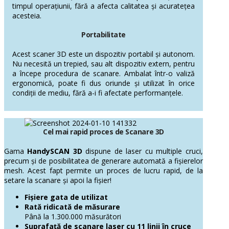
timpul operațiunii, fără a afecta calitatea și acuratețea
acesteia.
Portabilitate
Acest scaner 3D este un dispozitiv portabil și autonom.
Nu necesită un trepied, sau alt dispozitiv extern, pentru
a începe procedura de scanare. Ambalat într-o valiză
ergonomică, poate fi dus oriunde și utilizat în orice
condiții de mediu, fără a-i fi afectate performanțele.
Cel mai rapid proces de Scanare 3D
Gama
HandySCAN 3D
dispune de laser cu multiple cruci,
precum și de posibilitatea de generare automată a fișierelor
mesh. Acest fapt permite un proces de lucru rapid, de la
setare la scanare și apoi la fișier!
Fișiere gata de utilizat
Rată ridicată de măsurare
Până la 1.300.000 măsurători
Suprafață de scanare laser cu 11 linii în cruce