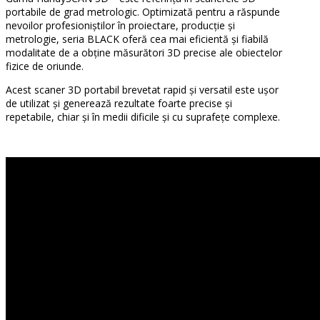
portabile de grad metrologic. Optimizată pentru a răspunde
nevoilor profesioniștilor în proiectare, producție și
metrologie, seria BLACK oferă cea mai eficientă și fiabilă
modalitate de a obține măsurători 3D precise ale obiectelor
fizice de oriunde.
Acest scaner 3D portabil brevetat rapid și versatil este ușor
de utilizat și generează rezultate foarte precise și
repetabile, chiar și în medii dificile și cu suprafețe complexe.