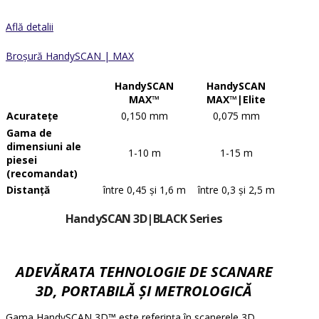
Află detalii
Broșură HandySCAN | MAX
HandySCAN
HandySCAN
MAX™
MAX™|Elite
Acuratețe
0,150 mm
0,075 mm
Gama de
dimensiuni ale
1-10 m
1-15 m
piesei
(recomandat)
Distanță
între 0,45 și 1,6 m
între 0,3 și 2,5 m
HandySCAN 3D
|BLACK Series
ADEVĂRATA TEHNOLOGIE
DE SCANARE
3D,
PORTABILĂ ȘI METROLOGICĂ
Gama HandySCAN 3D™ este referința în scanerele 3D