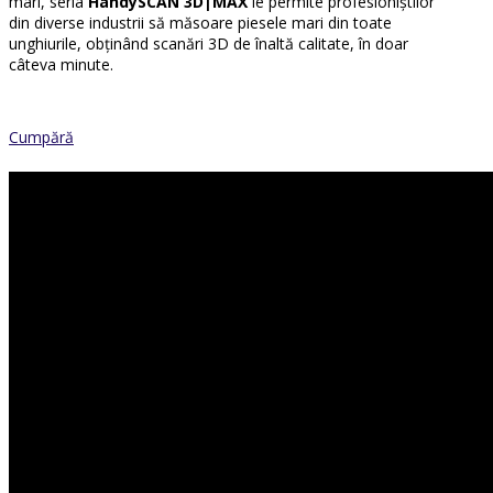
mari, seria
HandySCAN 3D|MAX
le permite profesioniștilor
din diverse industrii să măsoare piesele mari din toate
unghiurile, obținând scanări 3D de înaltă calitate, în doar
câteva minute.
Cumpără