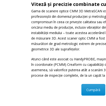
Viteză și precizie combinate cu
Gama de scanere optice CMM 3D MetraSCAN est
profesioniștii din domeniul producției și metrolo
compromisuri în ceea ce privește calitatea sau ef
oricărui mediu de producție, inclusiv vibrațiilor din
instabilității mediului – toate acestea accelerând î
de măsurare 3D. Acest scaner optic CMM a fost 
măsurători de grad metrologic extrem de precise ș
geometrice 3D ale suprafețelor.
Atunci când este asociat cu HandyPROBE, mașina
în coordonate (PCMM) Creaform cu capabilități de 
asemenea, să valorifice puterea atât a scanării 3D
procese de inspecție complete, de la un capăt la a
Cumpără