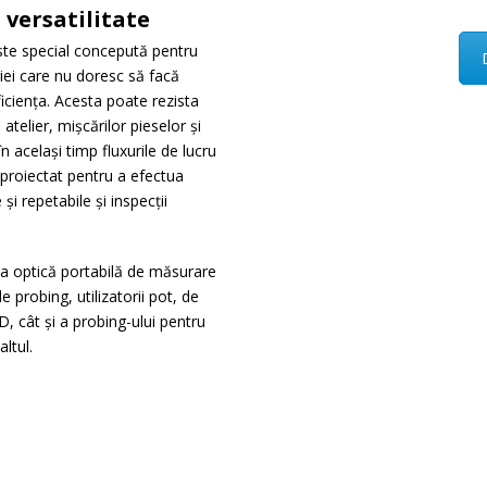
 versatilitate
e special concepută pentru
giei care nu doresc să facă
iciența. Acesta poate rezista
 atelier, mișcărilor pieselor și
n același timp fluxurile de lucru
proiectat pentru a efectua
i repetabile și inspecții
 optică portabilă de măsurare
probing, utilizatorii pot, de
, cât și a probing-ului pentru
ltul.