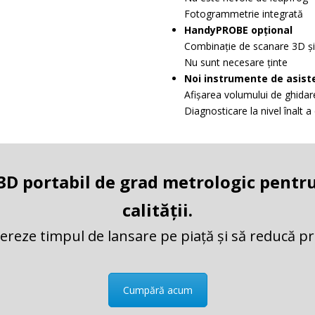
Fotogrammetrie integrată
HandyPROBE opțional
Combinație de scanare 3D ș
Nu sunt necesare ținte
Noi instrumente de asiste
Afișarea volumului de ghidar
Diagnosticare la nivel înalt a
3D portabil de grad metrologic pentru
calității.
eze timpul de lansare pe piață și să reducă prob
Cumpără acum