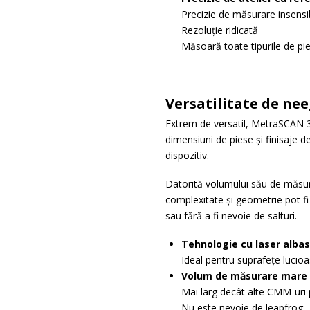
Precizie de măsurare insensibi
Rezoluție ridicată
Măsoară toate tipurile de pi
Versatilitate de ne
Extrem de versatil, MetraSCAN 3D
dimensiuni de piese și finisaje d
dispozitiv.
Datorită volumului său de măsura
complexitate și geometrie pot fi
sau fără a fi nevoie de salturi.
Tehnologie cu laser albas
Ideal pentru suprafețe lucioa
Volum de măsurare mare ș
Mai larg decât alte CMM-uri 
Nu este nevoie de leapfrog