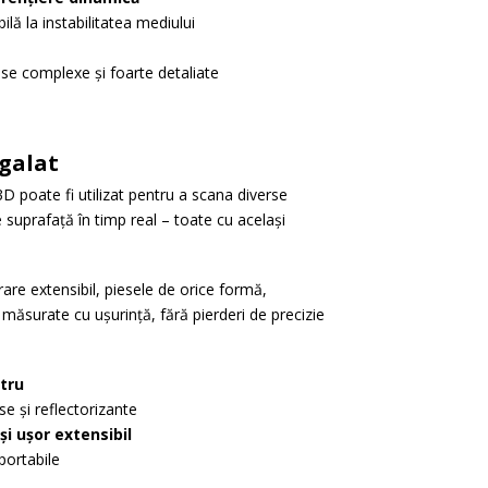
lă la instabilitatea mediului
ese complexe și foarte detaliate
egalat
 poate fi utilizat pentru a scana diverse
e suprafață în timp real – toate cu același
re extensibil, piesele de orice formă,
 măsurate cu ușurință, fără pierderi de precizie
tru
se și reflectorizante
i ușor extensibil
portabile