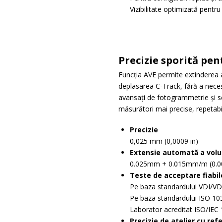
Vizibilitate optimizată pentr
Precizie sporită pen
Funcția AVE permite extinderea 
deplasarea C-Track, fără a neces
avansați de fotogrammetrie și s
măsurători mai precise, repetabi
Precizie
0,025 mm (0,0009 in)
Extensie automată a vol
0.025mm + 0.015mm/m (0.000
Teste de acceptare fiabil
Pe baza standardului VDI/VD
Pe baza standardului ISO 10
Laborator acreditat ISO/IEC
Precizie de atelier cu ref