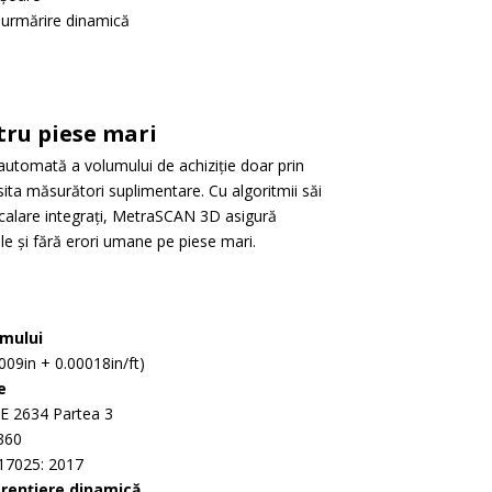
u urmărire dinamică
tru piese mari
automată a volumului de achiziție doar prin
ita măsurători suplimentare. Cu algoritmii săi
calare integrați, MetraSCAN 3D asigură
le și fără erori umane pe piese mari.
umului
9in + 0.00018in/ft)
e
E 2634 Partea 3
360
 17025: 2017
erențiere dinamică