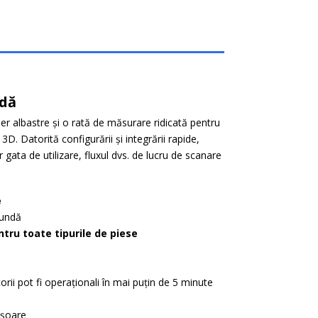
idă
er albastre și o rată de măsurare ridicată pentru
D. Datorită configurării și integrării rapide,
or gata de utilizare, fluxul dvs. de lucru de scanare
e
cundă
tru toate tipurile de piese
atorii pot fi operaționali în mai puțin de 5 minute
ușoare