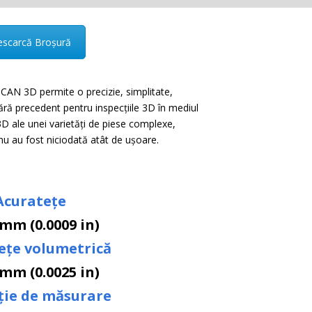
scarcă Broșură
AN 3D permite o precizie, simplitate,
 fără precedent pentru inspecțiile 3D în mediul
3D ale unei varietăți de piese complexe,
 nu au fost niciodată atât de ușoare.
Acuratețe
 mm (0.0009 in)
ețe volumetrică
 mm (0.0025 in)
ție de măsurare