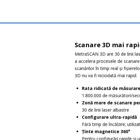
Scanare 3D mai rap
MetraSCAN 3D are 30 de linii las
a accelera procesele de scanare 3
scanărilor în timp real și fișierel
3D nu va fi niciodată mai rapid.
Rata ridicată de măsurar
1.800.000 de măsurători/se
Zonă mare de scanare pen
30 de linii laser albastre
Configurare ultra-rapidă
Fără timp de încălzire; utiliz
Ținte magnetice 360°
Pentru configurări rapide și 