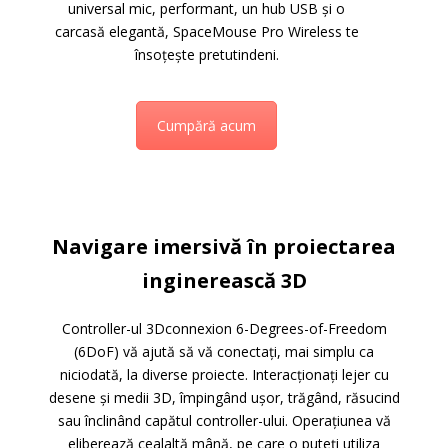
universal mic, performant, un hub USB și o
carcasă elegantă, SpaceMouse Pro Wireless te
însoțește pretutindeni.
Cumpără acum
Navigare imersivă în proiectarea
inginerească 3D
Controller-ul 3Dconnexion 6-Degrees-of-Freedom
(6DoF) vă ajută să vă conectați, mai simplu ca
niciodată, la diverse proiecte. Interacționați lejer cu
desene și medii 3D, împingând ușor, trăgând, răsucind
sau înclinând capătul controller-ului. Operațiunea vă
eliberează cealaltă mână, pe care o puteți utiliza