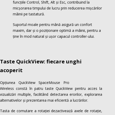
funcțiile Control, Shift, Alt și Esc, contribuind la
micșorarea timpului de lucru prin reducerea mișcărilor
mâinii pe tastatură.
Suportul moale pentru mână asigură un confort
maxim, dar și o poziționare optimă a mâinii, pentru a
ține în mod natural și ușor capacul controller-ului.
Taste QuickView: f
iecare unghi
acoperit
Opțiunea QuickView SpaceMouse Pro
Wireless constă în patru taste QuickView pentru acces la
vizualizări multiple, facilitând detectarea erorilor, explorarea
alternativelor și prezentarea mai eficientă a lucrărilor.
Tasta de comutare a rotației dezactivează axele de rotație,