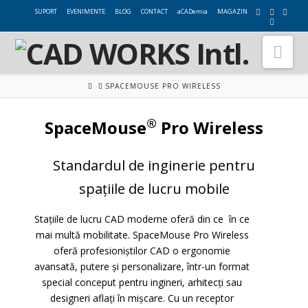
SUPORT
EVENIMENTE
BLOG
CONTACT
aCADemia
MAGAZIN
Nav
HOME
SPACEMOUSE PRO WIRELESS
®
SpaceMouse
Pro Wireless
Standardul de inginerie pentru
spațiile de lucru mobile
Stațiile de lucru CAD moderne oferă din ce în ce
mai multă mobilitate. SpaceMouse Pro Wireless
oferă profesioniștilor CAD o ergonomie
avansată, putere și personalizare, într-un format
special conceput pentru ingineri, arhitecți sau
designeri aflați în mișcare. Cu un receptor