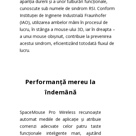
apariția durerii și a unor tulburări funcționale,
cunoscute sub numele de sindrom RSI. Conform
Instituției de Inginerie Industrială Fraunhofer
(IAO), utilizarea ambelor mâini în procesul de
lucru, în stânga a mouse-ului 3D, iar în dreapta –
a unui mouse obișnuit, contribuie la prevenirea
acestui sindrom, eficientizând totodată fluxul de
lucru.
Performanță mereu la
îndemână
SpaceMouse Pro Wireless recunoaște
automat mediile de aplicație și atribuie
comenzi adecvate celor patru taste
funcționale inteligente mari, ajutând