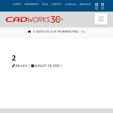
SUPORT
EVENIMENTE
BLOG
CONTACT
aCADemia
MAGAZIN
Nav
HOME
3DEXCITE ȘI AI ÎN MARKETING
2
2
RALUCA
AUGUST 29, 2025