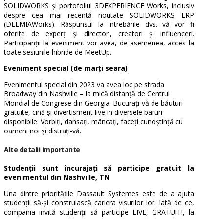
SOLIDWORKS și portofoliul 3DEXPERIENCE Works, inclusiv
despre cea mai recentă noutate SOLIDWORKS ERP
(DELMIAWorks).
Răspunsul la întrebările dvs. vă vor fi
oferite de experți și directori, creatori și influenceri.
Participanții la eveniment vor avea, de asemenea, acces la
toate sesiunile hibride de MeetUp.
Eveniment special (de marți seara)
Evenimentul special din 2023 va avea loc pe strada
Broadway din Nashville – la mică distanță de Centrul
Mondial de Congrese din Georgia. Bucurați-vă de băuturi
gratuite, cină și divertisment live în diversele baruri
disponibile. Vorbiți, dansați, mâncați, faceți cunoștință cu
oameni noi și distrați-vă.
Alte detalii importante
Studenții sunt încurajați să participe gratuit la
evenimentul din Nashville, TN
Una dintre prioritățile Dassault Systemes este de a ajuta
studenții să-și construiască cariera visurilor lor. Iată de ce,
compania invită studenții să participe LIVE, GRATUIT!, la