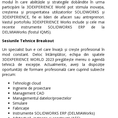
modul în care abilitățile și strategiile dobândite în urma
participării la 3DEXPERIENCE World pot stimula inovația,
creșterea și prosperitatea utilizatorilor SOLIDWORKS și
3DEXPERIENCE, fie ei lideri de afaceri sau antreprenori.
Vastul portofoliu
3DEXPERIENCE Works include și cele mai
recente instrumente SOLIDWORKS ERP de la
DELMIAWorks (fostul IQMS).
Sesiunile Tehnice Breakout
Un specialist bun e cel care învață și crește profesional în
mod constant. Deloc întâmplător, echipa din spatele
3DEXPERIENCE WORLD 2023 pregătește mereu o agendă
tehnică de excepție.
Actualmente, aveți la dispoziție
oportunități de formare profesională care cuprind subiecte
precum
:
Tehnologii cloud
Inginerie de proiectare
Management CAD
Managementul datelor/proiectelor
Simulare
Fabricație
Instrumente SOLIDWORKS ERP (DELMIAWorks)