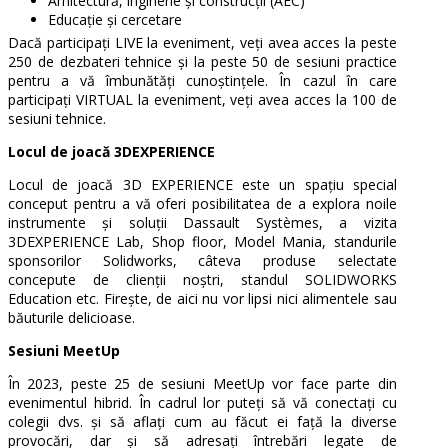
Arhitectură, inginerie și construcții (AEC)
Educație și cercetare
Dacă participați LIVE la eveniment, veți avea acces la peste
250 de dezbateri tehnice și la peste 50 de sesiuni practice
pentru a vă îmbunătăți cunoștințele. În cazul în care
participați VIRTUAL la eveniment,
veți avea acces la 100 de
sesiuni tehnice.
Locul de joacă 3DEXPERIENCE
Locul de joacă 3D EXPERIENCE este un spațiu special
conceput pentru a vă oferi posibilitatea de a explora noile
instrumente și soluții Dassault Systèmes, a vizita
3DEXPERIENCE Lab, Shop floor, Model Mania, standurile
sponsorilor Solidworks, câteva produse selectate
concepute de clienții noștri, standul SOLIDWORKS
Education etc. Firește, de aici nu vor lipsi nici alimentele sau
băuturile delicioase.
Sesiuni MeetUp
În 2023, peste 25 de sesiuni MeetUp vor face parte din
evenimentul hibrid. În cadrul lor p
uteți să vă conectați cu
colegii dvs. și să aflați cum au făcut ei față la diverse
provocări, dar și să adresați întrebări legate de