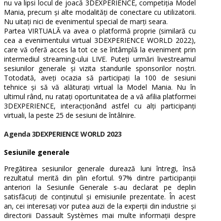
nu va lipsi locul de joacă 3DEXPERIENCE, competiția Model
Mania, precum și alte modalități de conectare cu utilizatorii.
Nu uitați nici de evenimentul special de marți seara.
Partea VIRTUALĂ va avea o platformă proprie (similară cu
cea a evenimentului virtual 3DEXPERIENCE WORLD 2022),
care vă oferă acces la tot ce se întâmplă la eveniment prin
intermediul streaming-ului LIVE. Puteți urmări livestreamul
sesiunilor generale și vizita standurile sponsorilor noștri.
Totodată, aveți ocazia să participați la 100 de sesiuni
tehnice și să vă alăturați virtual la Model Mania. Nu în
ultimul rând, nu ratați oportunitatea de a vă afilia platformei
3DEXPERIENCE, interacționând astfel cu alți participanți
virtuali, la peste 25 de sesiuni de întâlnire.
Agenda 3DEXPERIENCE WORLD 2023
Sesiunile generale
Pregătirea sesiunilor generale durează luni întregi, însă
rezultatul merită din plin efortul.
97% dintre participanții
anteriori la Sesiunile Generale s-au declarat pe deplin
satisfăcuți de conținutul și emisiunile prezentate.
În acest
an, cei interesați vor putea auzi de la experții din industrie și
directorii Dassault Systèmes mai multe informații despre