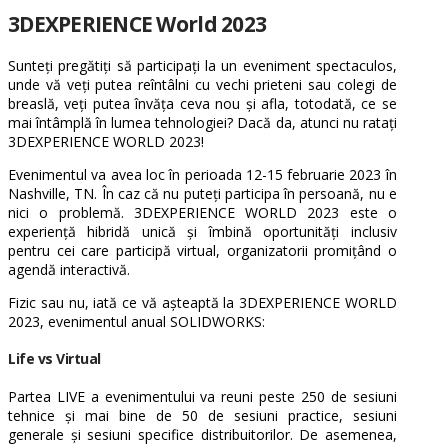
3DEXPERIENCE World 2023
Sunteți pregătiți să participați la un eveniment spectaculos,
unde vă veți putea reîntâlni cu vechi prieteni sau colegi de
breaslă, veți putea învăța ceva nou și afla, totodată, ce se
mai întâmplă în lumea tehnologiei?
Dacă da, a
tunci nu ratați
3DEXPERIENCE WORLD 2023!
Evenimentul va avea loc în perioada 12-15 februarie 2023 în
Nashville, TN. În caz că nu
puteți participa în persoană, nu e
nici o problemă.
3DEXPERIENCE WORLD 2023 este o
experiență hibridă unică și îmbină oportunități inclusiv
pentru cei care participă virtual, organizatorii promițând o
agendă interactivă.
Fizic sau nu, iată
ce vă așteaptă la
3DEXPERIENCE WORLD
2023
, evenimentul anual SOLIDWORKS:
Life vs Virtual
Partea LIVE a evenimentului va reuni peste 250 de sesiuni
tehnice și mai bine de 50 de sesiuni practice, sesiuni
generale și sesiuni specifice distribuitorilor. De asemenea,