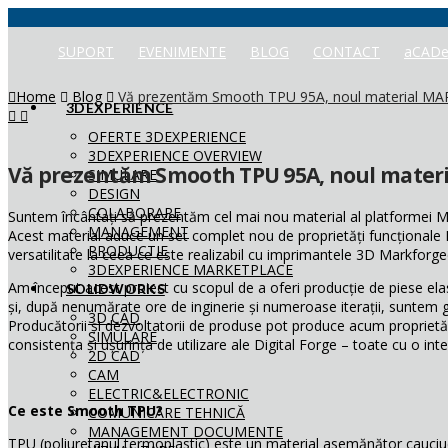
SUPORT
EVENIMENTE
BLOG
CONTACT
aCADe
Home
Blog
Vă prezentăm Smooth TPU 95A, noul material 
3DEXPERIENCE
OFERTE 3DEXPERIENCE
3DEXPERIENCE OVERVIEW
Vă prezentăm Smooth TPU 95A, noul mate
SIMULARE
DESIGN
COLABORARE
Suntem încântați să prezentăm cel mai nou material al platformei
MANAGEMENT
Acest material aduce un set complet nou de proprietăți funcționale D
PRODUCTIE
versatilitate la ceea ce este realizabil cu imprimantele 3D Markforge
3DEXPERIENCE MARKETPLACE
Am început acest proiect cu scopul de a oferi producție de piese ela
SOLIDWORKS
și, după nenumărate ore de inginerie și numeroase iterații, suntem 
3D CAD
Producătorii și dezvoltatorii de produse pot produce acum proprietăț
SIMULARE
consistența și ușurința de utilizare ale Digital Forge – toate cu o inte
2D CAD
CAM
ELECTRIC&ELECTRONIC
Ce este Smooth TPU?
COMUNICARE TEHNICĂ
MANAGEMENT DOCUMENTE
TPU (poliuretanul termoplastic) este un material asemănător cauciucu