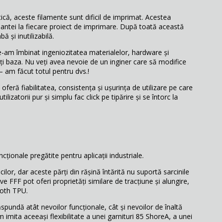
ică, aceste filamente sunt dificil de imprimat. Acestea
mantei la fiecare proiect de imprimare. După toată această
ă și inutilizabilă.
e-am îmbinat ingeniozitatea materialelor, hardware și
ți baza. Nu veți avea nevoie de un inginer care să modifice
– am făcut totul pentru dvs.!
oferă fiabilitatea, consistența și ușurința de utilizare pe care
izatorii pur și simplu fac click pe tipărire și se întorc la
ționale pregătite pentru aplicații industriale.
ilor, dar aceste părți din rășină întărită nu suportă sarcinile
itive FFF pot oferi proprietăți similare de tracțiune și alungire,
ooth TPU.
pundă atât nevoilor funcționale, cât și nevoilor de înaltă
tem imita aceeași flexibilitate a unei garnituri 85 ShoreA, a unei