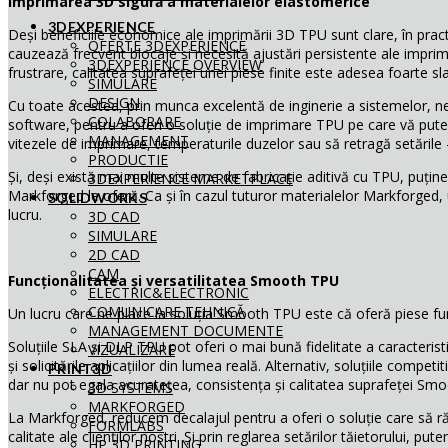
Imprimarea 3D sigură a materialelor elastomerice
3DEXPERIENCE
Deși beneficiile economice ale imprimării 3D TPU sunt clare, în pract
OFERTE 3DEXPERIENCE
cauzează frecvent blocaje și necesită ajustări persistente ale impri
3DEXPERIENCE OVERVIEW
frustrare, calitatea suprafeței unei piese finite este adesea foarte slab
SIMULARE
DESIGN
Cu toate acestea, prin munca excelentă de inginerie a sistemelor, n
COLABORARE
software, pentru a oferi o soluție de imprimare TPU pe care vă pute
MANAGEMENT
vitezele de imprimare, temperaturile duzelor sau să retragă setările 
PRODUCTIE
Și, deși există mai multe sisteme de fabricație aditivă cu TPU, puține 
3DEXPERIENCE MARKETPLACE
Markforged le oferă. Ca și în cazul tuturor materialelor Markforged, util
SOLIDWORKS
lucru.
3D CAD
SIMULARE
2D CAD
CAM
Funcționalitatea și versatilitatea Smooth TPU
ELECTRIC&ELECTRONIC
COMUNICARE TEHNICĂ
Un lucru care ne place la soluția Smooth TPU este că oferă piese func
MANAGEMENT DOCUMENTE
Soluțiile SLA și DLP TPU pot oferi o mai bună fidelitate a caracteristic
VIZUALIZARE
și solicitările aplicațiilor din lumea reală. Alternativ, soluțiile compet
PRINT3D
dar nu pot egala acuratețea, consistența și calitatea suprafeței Sm
3D SYSTEMS
MARKFORGED
La Markforged, reducem decalajul pentru a oferi o soluție care să răs
FORMLABS
calitate ale clienților noștri. Și prin reglarea setărilor tăietorului, pu
HP 3D PRINTING