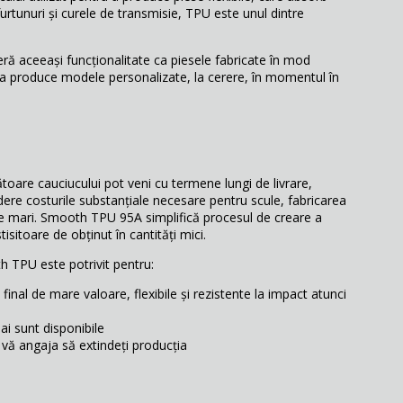
urtunuri și curele de transmisie, TPU este unul dintre
 aceeași funcționalitate ca piesele fabricate în mod
 de a produce modele personalizate, la cerere, în momentul în
toare cauciucului pot veni cu termene lungi de livrare,
dere costurile substanțiale necesare pentru scule, fabricarea
ume mari. Smooth TPU 95A simplifică procesul de creare a
isitoare de obținut în cantități mici.
h TPU este potrivit pentru:
final de mare valoare, flexibile și rezistente la impact atunci
ai sunt disponibile
 vă angaja să extindeți producția