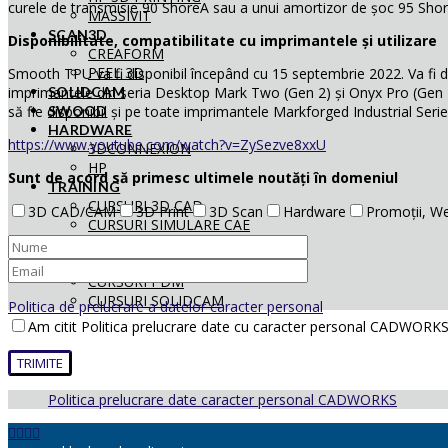
curele de transmisie 90 ShoreA sau a unui amortizor de șoc 95 Sho
MASSIVIT
SCAN3D
Disponibilitate, compatibilitate cu imprimantele și utilizare
CREAFORM
PEEL 3D
Smooth TPU va fi disponibil începând cu 15 septembrie 2022. Va fi dis
imprimantele din seria Desktop Mark Two (Gen 2) și Onyx Pro (Gen 2)
SOLIDCAM
să fie disponibil și pe toate imprimantele Markforged Industrial Seri
SWOOD
HARDWARE
https://www.youtube.com/watch?v=ZySezve8xxU
3DCONNEXION
HP
Sunt de acord să primesc ultimele noutăți în domeniul
TRAINING
CURSURI 3D CAD
3D CAD/CAM
3D Print
3D Scan
Hardware
Promoții, We
CURSURI SIMULARE CAE
CURS COMPOSER
CURSURI ELECTRICAL
CURSURI PDM
CURSURI SOLIDCAM
Politica de prelucrare a datelor caracter personal
Am citit Politica prelucrare date cu caracter personal CADWORKS 
Politica prelucrare date caracter personal CADWORKS