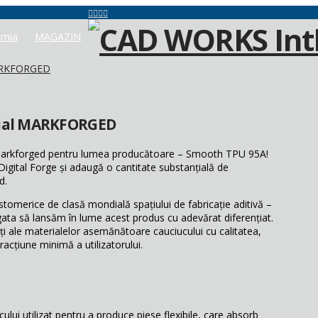
mia
MAGAZIN
MARKFORGED
rial MARKFORGED
 Markforged pentru lumea producătoare – Smooth TPU 95A!
igital Forge și adaugă o cantitate substanțială de
d.
stomerice de clasă mondială spațiului de fabricație aditivă –
gata să lansăm în lume acest produs cu adevărat diferențiat.
i ale materialelor asemănătoare cauciucului cu calitatea,
racțiune minimă a utilizatorului.
lui utilizat pentru a produce piese flexibile, care absorb