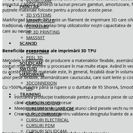
VIZUALIZARE
impactul. Când te gândești la lucruri precum garnituri, amortizoare, f
PRINT3D
puținele materiale folosite pentru a produce aceste piese.
3D SYSTEMS
Markforged Smooth TPU este un filament de imprimare 3D care oferă
MARKFORGED
tradițional, oferind în același timp utilizatorilor noștri capacitatea
FORMLABS
care au nevoie.
HP 3D PRINTING
MASSIVIT
SCAN3D
Beneficiile economice ale imprimării 3D TPU
CREAFORM
PEEL 3D
Metodele tradiționale de producere a materialelor flexibile, asemănă
SOLIDCAM
costuri mari de pornire și procesare în mai multe etape. Având în ve
SWOOD
cu aceste tipuri de materiale este, în general, fezabilă doar în vol
HARDWARE
unor piese flexibile, asemănătoare cauciucului, care sunt lente și cost
3DCONNEXION
Cu >500% alungire până la rupere și o duritate de 95 ShoreA, Smoot
HP
TRAINING
Înlocuirea producției tradiționale pentru a produce piese de uz 
când volumul nu este necesar
CURSURI 3D CAD
Menținerea liniilor de producție atunci când piesele vechi nu m
CURSURI SIMULARE CAE
Crearea de prototipuri pentru validarea designului înainte de a
CURS COMPOSER
CURSURI ELECTRICAL
CURSURI PDM
CURSURI SOLIDCAM