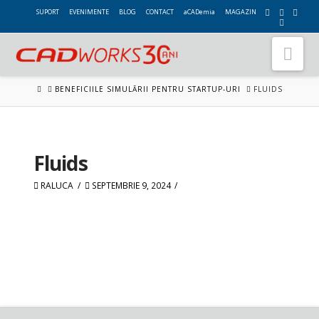
SUPORT
EVENIMENTE
BLOG
CONTACT
aCADemia
MAGAZIN
Nav
HOME
BENEFICIILE SIMULĂRII PENTRU STARTUP-URI
FLUIDS
Fluids
RALUCA
SEPTEMBRIE 9, 2024