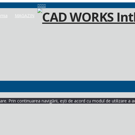
mia
MAGAZIN
re. Prin continuarea navigării, ești de acord cu modul de utilizare a a