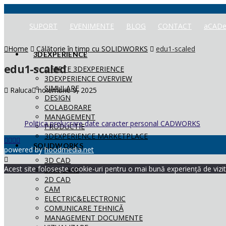
SUPORT
EVENIMENTE
BLOG
CONTACT
aCADe
Home
Călătorie în timp cu SOLIDWORKS
edu1-scaled
3DEXPERIENCE
edu1-scaled
OFERTE 3DEXPERIENCE
3DEXPERIENCE OVERVIEW
SIMULARE
Raluca
noiembrie 9, 2025
DESIGN
COLABORARE
MANAGEMENT
Politica prelucrare date caracter personal CADWORKS
PRODUCTIE
3DEXPERIENCE MARKETPLACE
SOLIDWORKS
powered by
hoodmedia.net
3D CAD
Acest site folosește cookie-uri pentru o mai bună experiență de vizita
SIMULARE
2D CAD
CAM
ELECTRIC&ELECTRONIC
COMUNICARE TEHNICĂ
MANAGEMENT DOCUMENTE