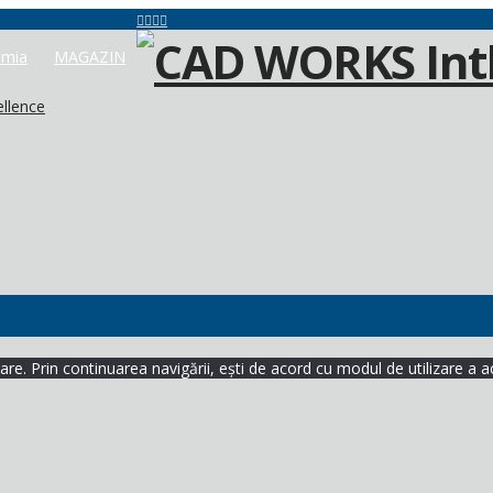
mia
MAGAZIN
ellence
re. Prin continuarea navigării, ești de acord cu modul de utilizare a a