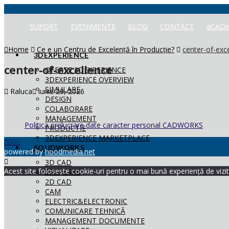
SUPORT
EVENIMENTE
BLOG
CONTACT
aCADe
Home
Ce e un Centru de Excelență în Producție?
center-of-exc
3DEXPERIENCE
center-of-excellence
OFERTE 3DEXPERIENCE
3DEXPERIENCE OVERVIEW
SIMULARE
Raluca
iunie 29, 2026
DESIGN
COLABORARE
MANAGEMENT
Politica prelucrare date caracter personal CADWORKS
PRODUCTIE
3DEXPERIENCE MARKETPLACE
SOLIDWORKS
powered by
hoodmedia.net
3D CAD
Acest site folosește cookie-uri pentru o mai bună experiență de vizita
SIMULARE
2D CAD
CAM
ELECTRIC&ELECTRONIC
COMUNICARE TEHNICĂ
MANAGEMENT DOCUMENTE