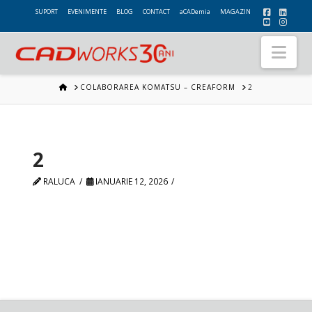
SUPORT
EVENIMENTE
BLOG
CONTACT
aCADemia
MAGAZIN
Nav
HOME
COLABORAREA KOMATSU – CREAFORM
2
2
RALUCA
IANUARIE 12, 2026