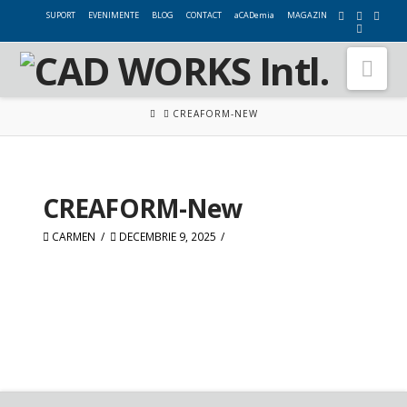
SUPORT
EVENIMENTE
BLOG
CONTACT
aCADemia
MAGAZIN
Nav
HOME
CREAFORM-NEW
CREAFORM-New
CARMEN
DECEMBRIE 9, 2025