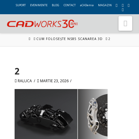
SUPORT
EVENIMENTE
BLOG
CONTACT
aCADemia
MAGAZIN
Nav
HOME
CUM FOLOSEȘTE NS85 SCANAREA 3D
2
2
RALUCA
MARTIE 23, 2026