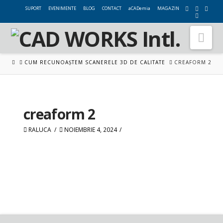
SUPORT
EVENIMENTE
BLOG
CONTACT
aCADemia
MAGAZIN
Nav
HOME
CUM RECUNOAȘTEM SCANERELE 3D DE CALITATE
CREAFORM 2
creaform 2
RALUCA
NOIEMBRIE 4, 2024