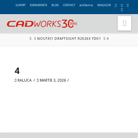
SUPORT
EVENIMENTE
BLOG
CONTACT
aCADemia
MAGAZIN
Nav
HOME
NOUTĂȚI DRAFTSIGHT R2026X FD01
4
4
RALUCA
MARTIE 3, 2026