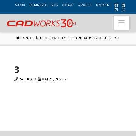
SUPORT
EVENIMENTE
BLOG
CONTACT
aCADemia
MAGAZIN
Nav
HOME
NOUTĂȚI SOLIDWORKS ELECTRICAL R2026X FD02
3
3
RALUCA
MAI 21, 2026