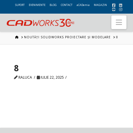
SUPORT
EVENIMENTE
BLOG
CONTACT
aCADemia
MAGAZIN
Nav
HOME
NOUTĂȚI SOLIDWORKS PROIECTARE ȘI MODELARE
8
8
RALUCA
IULIE 22, 2025