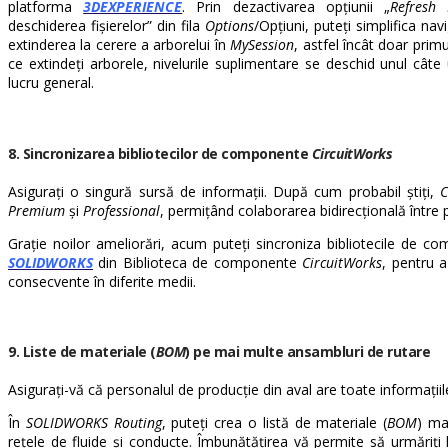
platforma
3DEXPERIENCE
. Prin dezactivarea opțiunii „
Refresh 
deschiderea fișierelor” din fila
Options
/Opțiuni, puteți simplifica na
extinderea la cerere a arborelui în
MySession
, astfel încât doar prim
ce extindeți arborele, nivelurile suplimentare se deschid unul câte
lucru general.
8. Sincronizarea bibliotecilor de componente
CircuitWorks
Asigurați o singură sursă de informații. După cum probabil știți,
C
Premium
și
Professional
, permițând colaborarea bidirecțională între pr
Grație noilor ameliorări, acum puteți sincroniza bibliotecile de 
SOLIDWORKS
din Biblioteca de componente
CircuitWorks
, pentru a
consecvente în diferite medii.
9. Liste de materiale (
BOM
) pe mai multe ansambluri de rutare
Asigurați-vă că personalul de producție din aval are toate informațiile
În
SOLIDWORKS Routing
, puteți crea o listă de materiale (
BOM
) mai
rețele de fluide și conducte. Îmbunătățirea vă permite să urmăriți l