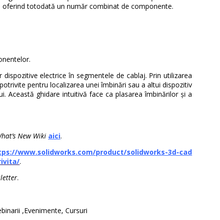
elor, oferind totodată un număr combinat de componente.
onentelor.
or dispozitive electrice în segmentele de cablaj. Prin utilizarea
otrivite pentru localizarea unei îmbinări sau a altui dispozitiv
lui. Această ghidare intuitivă face ca plasarea îmbinărilor și a
hat’s New Wiki
aici
.
tps://www.solidworks.com/product/solidworks-3d-cad
ivita/
.
letter
.
binarii ,Evenimente, Cursuri