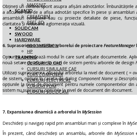
MASSIVIT
Obțineți un control sporit asupra afișării adnotărilor. Îmbunătățirile
SCAN3D
a ascunde sau de a afișa adnotări specifice în piese și ansambluri 
CREAFORM
ansambluri complexe sau cu proiecte detaliate de piese, funcția 
PEEL 3D
claritatea și reducând aglomerația vizuală.
SOLIDCAM
SWOOD
HARDWARE
6. Suprascrierea setărilor arborelui de proiectare
FeatureManager
3DCONNEXION
HP
Opțiunea controlează modul în care sunt afișate documentele. Aplic
TRAINING
nouă setare de afișare la nivel de sistem pentru arborele de design
CURSURI 3D CAD
CURSURI SIMULARE CAE
Utilizați suprascrierea
afișajului arborelui la nivel de document
( =
ov
CURS COMPOSER
de sistem, opțiuni în caseta de dialog
Component Name
și
Descripti
CURSURI ELECTRICAL
opțiunile la nivel de document pentru numele componentelor din 
CURSURI PDM
sistem nu suprascriu opțiunile la nivel de document din document.
CURSURI SOLIDCAM
7. Expansiunea dinamică a arborelui în
MySession
Deschideți și navigați rapid prin ansambluri mari și complexe în
MySe
În prezent, când deschideți un ansamblu, arborele din
MySession
e