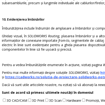
subansamblurile, precum și lungimile individuale ale cablurilor/fir
10. Evidențierea îmbinărilor
Îmbunătățirea include îndrumări de amplasare a îmbinărilor și comp
Ghidați vizual, în
SOLIDWORKS Routing
, plasarea îmbinărilor și a alt
informațiilor de conexiune importate
from-to
, segmentele de cablaj p
electric în linie sunt evidențiate pentru a ghida plasarea dispozitivu
componentelor în linie să fie ușoară și precisă.
Pentru a vedea îmbunătățirile enumerate în acțiune, vizitați pagina
W
Pentru mai multe informații despre soluțiile
SOLIDWORKS
, vizitați
ht
și
https://cadworks.ro/solutia-de-proiectare-solidworks-potr
Dacă vă sunt utile articolele noastre, nu ezitați să vă abonați la
news
Sunt de acord să primesc ultimele noutăți în domeniul
3D CAD/CAM
3D Print
3D Scan
Hardware
Promoții, We