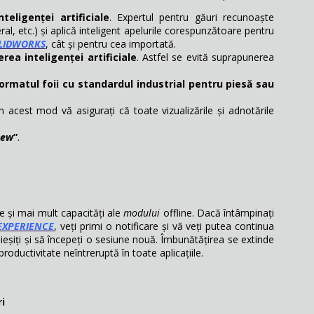
eligenței artificiale
. Expertul pentru găuri recunoaște
eral, etc.) și aplică inteligent apelurile corespunzătoare pentru
LIDWORKS
, cât și pentru cea importată.
rea inteligenței artificiale
. Astfel se evită suprapunerea
ormatul foii cu standardul industrial pentru piesă sau
În acest mod vă asigurați că toate vizualizările și adnotările
ew
”
.
e și mai mult capacități ale
modului
offline. Dacă întâmpinați
EXPERIENCE
, veți primi o notificare și vă veți putea continua
ă ieșiți și să începeți o sesiune nouă. Îmbunătățirea se extinde
productivitate neîntreruptă în toate aplicațiile.
i