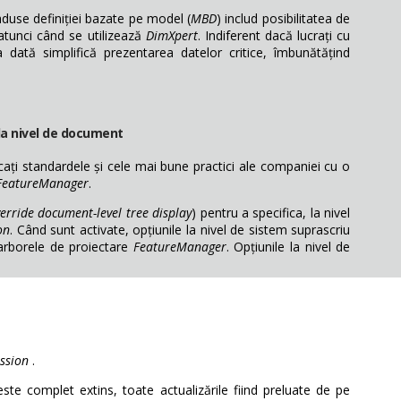
 aduse definiției bazate pe model (
MBD
) includ posibilitatea de
atunci când se utilizează
DimXpert
. Indiferent dacă lucrați cu
dată simplifică prezentarea datelor critice, îmbunătățind
la nivel de document
ați standardele și cele mai bune practici ale companiei cu o
FeatureManager
.
erride document-level tree display
) pentru a specifica, la nivel
on
. Când sunt activate, opțiunile la nivel de sistem suprascriu
arborele de proiectare
FeatureManager
. Opțiunile la nivel de
ssion
.
ste complet extins, toate actualizările fiind preluate de pe