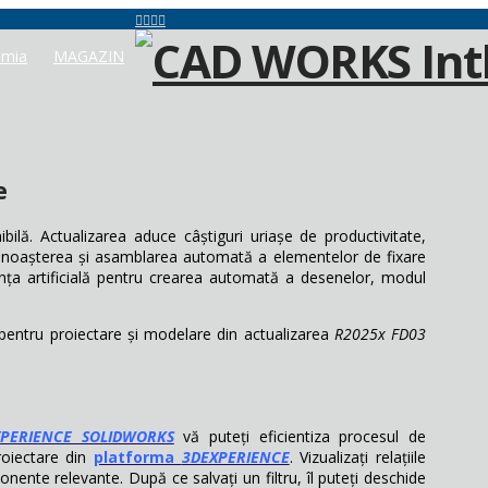
mia
MAGAZIN
e
ibilă. Actualizarea aduce câștiguri uriașe de productivitate,
unoașterea și asamblarea automată a elementelor de fixare
ența artificială pentru crearea automată a desenelor, modul
pentru proiectare și modelare din actualizarea
R2025x FD03
XPERIENCE SOLIDWORKS
vă puteți eficientiza procesul de
proiectare din
platforma
3DEXPERIENCE
. Vizualizați relațiile
nente relevante. După ce salvați un filtru, îl puteți deschide