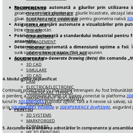
Recunoașterea automată a găurilor prin utilizarea int
3DEXPERIENCE
geometria similară găurilor (ex: găurile încastrate, alezajul lat
OFERTE 3DEXPERIENCE
găuri. Acest lucru este valabil atât pentru geometria nativă
SO
3DEXPERIENCE OVERVIEW
Asigurarea aranjării automate a vizualizărilor prin pute
SIMULARE
între ele și adnotări.
DESIGN
Potrivirea automată a standardului industrial pentru f
COLABORARE
ansamblu
.
MANAGEMENT
Determinarea automată a dimensiunii optime a foii
. 
PRODUCTIE
sunt scalate și bine aranjate, fără suprapuneri.
3DEXPERIENCE MARKETPLACE
Accesarea
Auto-Generate Drawing (Beta)
din comanda „
N
SOLIDWORKS
3D CAD
SIMULARE
2D CAD
4. Modul
offline
neplanificat
CAM
ELECTRIC&ELECTRONIC
Continuați proiectarea cu mai puține întreruperi. Au fost îmbunătățit
COMUNICARE TEHNICĂ
o pierdere a conexiunii în timp ce sunteți conectat la platforma
3D
MANAGEMENT DOCUMENTE
lucrul în
SOLIDWORKS
în modul
offline
, fără a fi nevoie să salvați, s
VIZUALIZARE
și la
SOLIDWORKS Visualize
și
3DEXPERIENCE DraftSight
, asigurând 
PRINT3D
3D SYSTEMS
MARKFORGED
FORMLABS
5. Ascunderea și afișarea adnotărilor în componente și ansamblur
HP 3D PRINTING