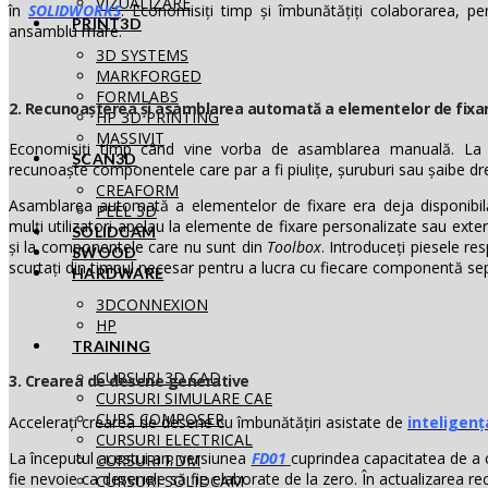
VIZUALIZARE
în
SOLIDWORKS
. Economisiți timp și îmbunătățiți colaborarea, pe
PRINT3D
ansamblu mare.
3D SYSTEMS
MARKFORGED
FORMLABS
2. Recunoașterea și asamblarea automată a elementelor de fixare
HP 3D PRINTING
MASSIVIT
Economisiți timp când vine vorba de asamblarea manuală. La 
SCAN3D
recunoaște componentele care par a fi piulițe, șuruburi sau șaibe d
CREAFORM
Asamblarea automată a elementelor de fixare era deja disponibi
PEEL 3D
mulți utilizatori apelau la elemente de fixare personalizate sau exter
SOLIDCAM
și la componentele care nu sunt din
Toolbox
. Introduceți piesele re
SWOOD
scurtați din timpul necesar pentru a lucra cu fiecare componentă se
HARDWARE
3DCONNEXION
HP
TRAINING
CURSURI 3D CAD
3. Crearea de desene generative
CURSURI SIMULARE CAE
CURS COMPOSER
Accelerați crearea de desene cu îmbunătățiri asistate de
inteligența
CURSURI ELECTRICAL
La începutul acestui an, versiunea
FD01
cuprindea capacitatea de a
CURSURI PDM
fie nevoie ca desenele să fie elaborate de la zero. În actualizarea r
CURSURI SOLIDCAM