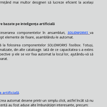
rmițând mai multor designeri să lucreze eficient la același
 bazate pe inteligența artificială
inserarea componentelor în ansambluri,
SOLIDWORKS
va
rept elemente de fixare, asamblându-le automat.
lă la folosirea componentelor
SOLIDWORKS Toolbox
. Totuși,
nalizate, din alte cataloage. Iată de ce capacitatea s-a extins
spective și ele se vor fixa automat la locul lor, ajutându-vă să
parat.
 artificială
.
 crea automat desene printr-un simplu
click
, astfel încât să nu
ecentă au fost aduse alte îmbunătățiri interesante, precum: