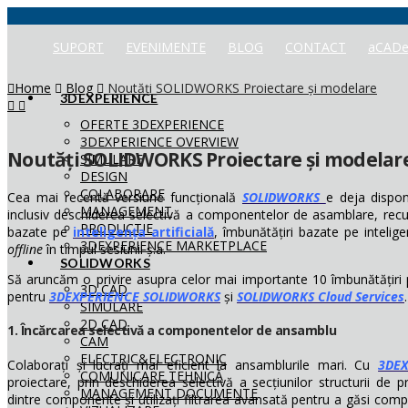
SUPORT
EVENIMENTE
BLOG
CONTACT
aCADe
Home
Blog
Noutăți SOLIDWORKS Proiectare și modelare
3DEXPERIENCE
OFERTE 3DEXPERIENCE
3DEXPERIENCE OVERVIEW
Noutăți SOLIDWORKS Proiectare și modelar
SIMULARE
DESIGN
COLABORARE
Cea mai recentă versiune funcțională
SOLIDWORKS
e deja dispon
MANAGEMENT
inclusiv deschiderea selectivă a componentelor de asamblare, rec
PRODUCTIE
bazate pe
inteligența artificială
, îmbunătățiri bazate pe intelig
3DEXPERIENCE MARKETPLACE
offline
în timpul sesiunii ș.a.
SOLIDWORKS
Să aruncăm o privire asupra celor mai importante 10 îmbunătățiri 
3D CAD
pentru
3DEXPERIENCE SOLIDWORKS
și
SOLIDWORKS
Cloud Services
.
SIMULARE
2D CAD
1. Încărcarea selectivă a componentelor de ansamblu
CAM
ELECTRIC&ELECTRONIC
Colaborați și lucrați mai eficient la ansamblurile mari. Cu
3DE
COMUNICARE TEHNICĂ
proiectare, prin deschiderea selectivă a secțiunilor structurii de 
MANAGEMENT DOCUMENTE
dintre componente și utilizați filtrarea avansată pentru a găsi compo