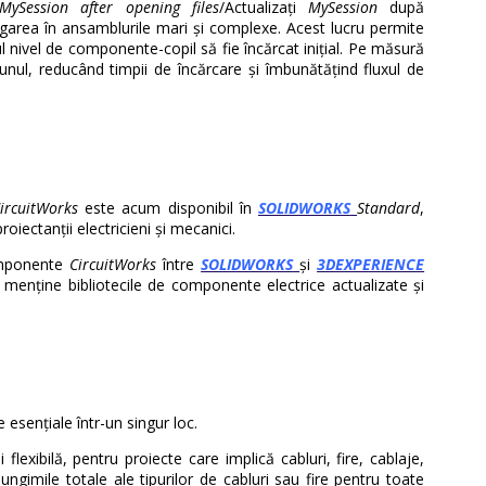
MySession after opening files
/Actualizați
MySession
după
vigarea în ansamblurile mari și complexe. Acest lucru permite
ul nivel de componente-copil să fie încărcat inițial. Pe măsură
 unul, reducând timpii de încărcare și îmbunătățind fluxul de
ircuitWorks
este acum disponibil în
SOLIDWORKS
Standard
,
oiectanții electricieni și mecanici.
componente
CircuitWorks
între
SOLIDWORKS
și
3DEXPERIENCE
 menține bibliotecile de componente electrice actualizate și
 esențiale într-un singur loc.
 flexibilă, pentru proiecte care implică cabluri, fire, cablaje,
ungimile totale ale tipurilor de cabluri sau fire pentru toate