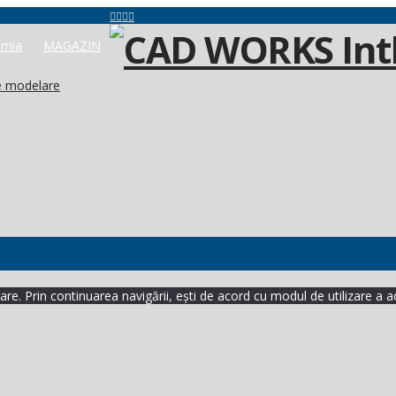
mia
MAGAZIN
e modelare
re. Prin continuarea navigării, ești de acord cu modul de utilizare a a