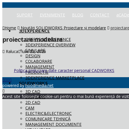
SUPORT
EVENIMENTE
BLOG
CONTACT
aCADe
Home
Noutăți SOLIDWORKS Proiectare și modelare
proiectar
3DEXPERIENCE
proiectare modelare
OFERTE 3DEXPERIENCE
3DEXPERIENCE OVERVIEW
SIMULARE
Raluca
iulie 22, 2025
DESIGN
COLABORARE
MANAGEMENT
Politica prelucrare date caracter personal CADWORKS
PRODUCTIE
3DEXPERIENCE MARKETPLACE
SOLIDWORKS
powered by
hoodmedia.net
3D CAD
Acest site folosește cookie-uri pentru o mai bună experiență de vizita
SIMULARE
2D CAD
CAM
ELECTRIC&ELECTRONIC
COMUNICARE TEHNICĂ
MANAGEMENT DOCUMENTE